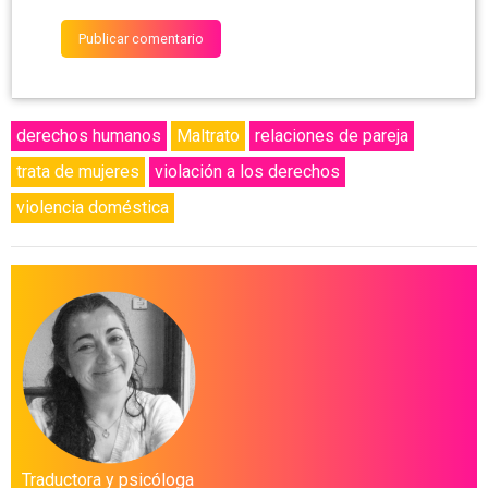
derechos humanos
Maltrato
relaciones de pareja
trata de mujeres
violación a los derechos
violencia doméstica
Traductora y psicóloga