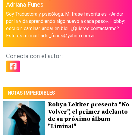
Adriana Funes
Soy Traductora y psicóloga. Mi frase favorita es: «Andar
por la vida aprendiendo algo nuevo a cada paso». Hobby:
escribir, caminar, andar en bici. ¿Quieres contactarme?
Este es mi mail: adri_funes@yahoo.com.ar
Conecta con el autor:
NOTAS IMPERDIBLES
Robyn Lekker presenta "No
Volver", el primer adelanto
de su próximo álbum
"Liminal"