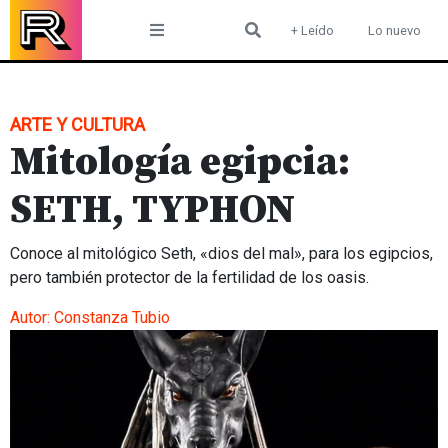
Skip
+ Leído
Lo nuevo
to
content
ARTE Y CULTURA
Mitología egipcia:
SETH, TYPHON
Conoce al mitológico Seth, «dios del mal», para los egipcios,
pero también protector de la fertilidad de los oasis.
Autor:
Constanza Tubio