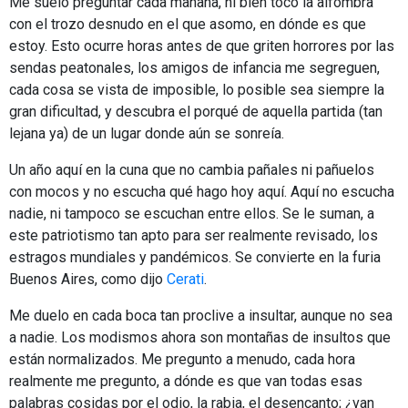
Me suelo preguntar cada mañana, ni bien toco la alfombra
con el trozo desnudo en el que asomo, en dónde es que
estoy. Esto ocurre horas antes de que griten horrores por las
sendas peatonales, los amigos de infancia me segreguen,
cada cosa se vista de imposible, lo posible sea siempre la
gran dificultad, y descubra el porqué de aquella partida (tan
lejana ya) de un lugar donde aún se sonreía.
Un año aquí en la cuna que no cambia pañales ni pañuelos
con mocos y no escucha qué hago hoy aquí. Aquí no escucha
nadie, ni tampoco se escuchan entre ellos. Se le suman, a
este patriotismo tan apto para ser realmente revisado, los
estragos mundiales y pandémicos. Se convierte en la furia
Buenos Aires, como dijo
Cerati
.
Me duelo en cada boca tan proclive a insultar, aunque no sea
a nadie. Los modismos ahora son montañas de insultos que
están normalizados. Me pregunto a menudo, cada hora
realmente me pregunto, a dónde es que van todas esas
palabras cosidas por el odio, la rabia, el desencanto; ¿van