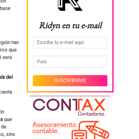
con
 base
Ridyn en tu e-mail
egión han
tros que
l será
nía del
e
ciente
ón
as
que
 de
s, sino