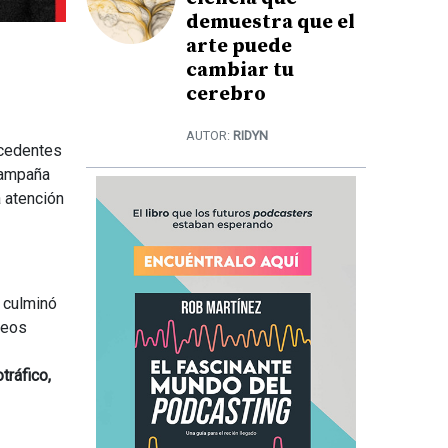
demuestra que el
arte puede
cambiar tu
cerebro
AUTOR:
RIDYN
ecedentes
campaña
 atención
 culminó
reos
tráfico,