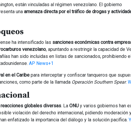
ington, están vinculadas al régimen venezolano. El gobierno
resenta una
amenaza directa por el tráfico de drogas y actividad
oqueos
ense ha intensificado las
sanciones económicas contra empres
drocarburos venezolano
, apuntando a restringir la capacidad de 
añías han sido incluidas en listas de sancionados, prohibiendo 
estadounidense.
AP News+1
al en el Caribe
para interceptar y confiscar tanqueros que supu
sanciones, como parte de la llamada
Operación Southern Spear
.
W
nacional
o
reacciones globales diversas
. La
ONU
y varios gobiernos han 
osible violación del derecho internacional, pidiendo moderación 
an enfatizado la importancia del diálogo y la solución pacífica.