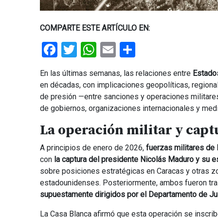
COMPARTE ESTE ARTÍCULO EN:
Facebook
Twitter
WhatsApp
Email
Share
En las últimas semanas, las relaciones entre
Estado
en décadas, con implicaciones geopolíticas, regio
de presión —entre sanciones y operaciones militares
de gobiernos, organizaciones internacionales y me
La operación militar y cap
A principios de enero de 2026,
fuerzas militares de
con
la captura del presidente Nicolás Maduro y su es
sobre posiciones estratégicas en Caracas y otras z
estadounidenses. Posteriormente, ambos fueron tra
supuestamente dirigidos por el Departamento de Jus
La Casa Blanca afirmó que esta operación se inscri