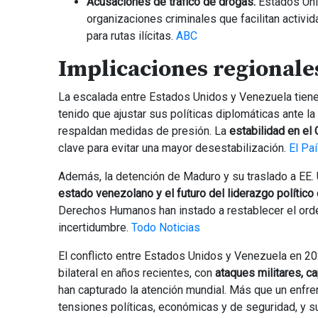
Acusaciones de tráfico de drogas:
Estados Uni
organizaciones criminales que facilitan activ
para rutas ilícitas.
ABC
Implicaciones regionale
La escalada entre Estados Unidos y Venezuela tien
tenido que ajustar sus políticas diplomáticas ante l
respaldan medidas de presión. La
estabilidad en el 
clave para evitar una mayor desestabilización.
El Pa
Además, la detención de Maduro y su traslado a EE. 
estado venezolano y el futuro del liderazgo político
Derechos Humanos han instado a restablecer el ord
incertidumbre.
Todo Noticias
El conflicto entre Estados Unidos y Venezuela en 20
bilateral en años recientes, con
ataques militares, c
han capturado la atención mundial. Más que un enfre
tensiones políticas, económicas y de seguridad, y s