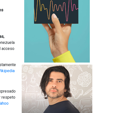
es
as,
Venezuela
el acceso
estamente
ikipedia
expresado
y respeto
Yahoo