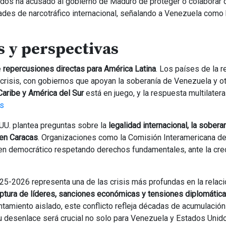
dos ha acusado al gobierno de Maduro de proteger o colaborar 
idades de narcotráfico internacional, señalando a Venezuela como
s y perspectivas
e
repercusiones directas para América Latina
. Los países de la r
a crisis, con gobiernos que apoyan la soberanía de Venezuela y o
Caribe y América del Sur
está en juego, y la respuesta multilatera
ís
UU. plantea preguntas sobre la
legalidad internacional, la sobera
 en Caracas
. Organizaciones como la Comisión Interamericana d
en democrático respetando derechos fundamentales, ante la cre
25-2026 representa una de las crisis más profundas en la relaci
aptura de líderes, sanciones económicas y tensiones diplomátic
ntamiento aislado, este conflicto refleja décadas de acumulación
u desenlace será crucial no solo para Venezuela y Estados Unido