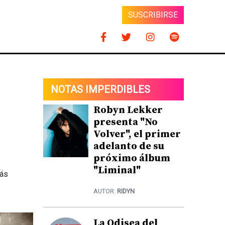
SUSCRIBIRSE
NOTAS IMPERDIBLES
Robyn Lekker
presenta "No
Volver", el primer
adelanto de su
próximo álbum
"Liminal"
lás
AUTOR:
RIDYN
La Odisea del