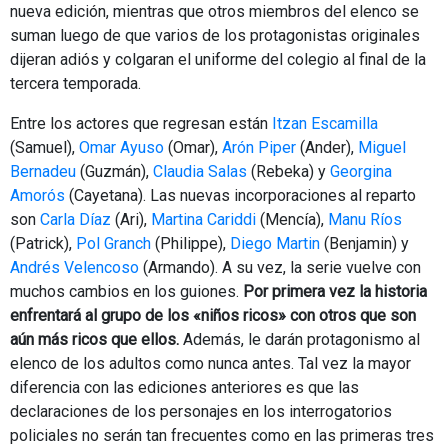
nueva edición, mientras que otros miembros del elenco se
suman luego de que varios de los protagonistas originales
dijeran adiós y colgaran el uniforme del colegio al final de la
tercera temporada.
Entre los actores que regresan están
Itzan Escamilla
(Samuel),
Omar Ayuso
(Omar),
Arón Piper
(Ander),
Miguel
Bernadeu
(Guzmán),
Claudia Salas
(Rebeka) y
Georgina
Amorós
(Cayetana). Las nuevas incorporaciones al reparto
son
Carla Díaz
(Ari),
Martina Cariddi
(Mencía),
Manu Ríos
(Patrick),
Pol Granch
(Philippe),
Diego Martin
(Benjamin) y
Andrés Velencoso
(Armando). A su vez, la serie vuelve con
muchos cambios en los guiones.
Por primera vez la historia
enfrentará al grupo de los «niños ricos» con otros que son
aún más ricos que ellos.
Además, le darán protagonismo al
elenco de los adultos como nunca antes. Tal vez la mayor
diferencia con las ediciones anteriores es que las
declaraciones de los personajes en los interrogatorios
policiales no serán tan frecuentes como en las primeras tres