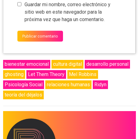
Guardar mi nombre, correo electrónico y
sitio web en este navegador para la
próxima vez que haga un comentario.
bienestar emocional
cultura digital
desarrollo personal
ghosting
Let Them Theory
Mel Robbins
Psicología Social
relaciones humanas
Ridyn
teoría del déjalos