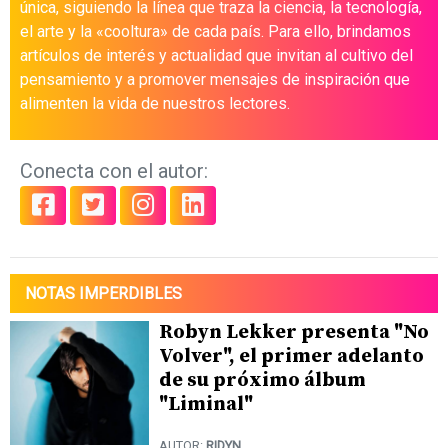
única, siguiendo la línea que traza la ciencia, la tecnología,
el arte y la «cooltura» de cada país. Para ello, brindamos
artículos de interés y actualidad que invitan al cultivo del
pensamiento y a promover mensajes de inspiración que
alimenten la vida de nuestros lectores.
Conecta con el autor:
NOTAS IMPERDIBLES
Robyn Lekker presenta "No
Volver", el primer adelanto
de su próximo álbum
"Liminal"
AUTOR:
RIDYN