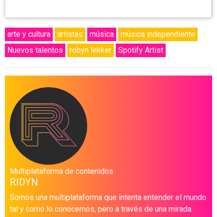
arte y cultura
artistas
música
música independiente
Nuevos talentos
robyn lekker
Spotify Artist
Multiplataforma de contenidos
RIDYN
Somos una multiplataforma que intenta entender el mundo
tal y como lo conocemos, pero a través de una mirada