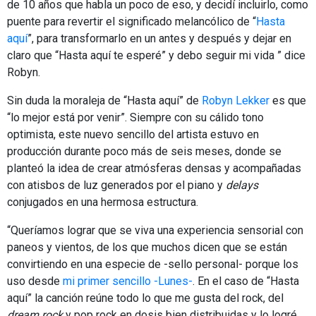
de 10 años que habla un poco de eso, y decidí incluirlo, como
puente para revertir el significado melancólico de “
Hasta
aquí
”, para transformarlo en un antes y después y dejar en
claro que “Hasta aquí te esperé” y debo seguir mi vida ” dice
Robyn.
Sin duda la moraleja de “Hasta aquí” de
Robyn Lekker
es que
“lo mejor está por venir”. Siempre con su cálido tono
optimista, este nuevo sencillo del artista estuvo en
producción durante poco más de seis meses, donde se
planteó la idea de crear atmósferas densas y acompañadas
con atisbos de luz generados por el piano y
delays
conjugados en una hermosa estructura.
“Queríamos lograr que se viva una experiencia sensorial con
paneos y vientos, de los que muchos dicen que se están
convirtiendo en una especie de -sello personal- porque los
uso desde
mi primer sencillo -Lunes-
. En el caso de “Hasta
aquí” la canción reúne todo lo que me gusta del rock, del
dream rock
y pop rock en dosis bien distribuidas y lo logré