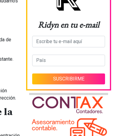
mudarnos
Ridyn en tu e-mail
ida de
tante.
ción
rección.
 la
centración