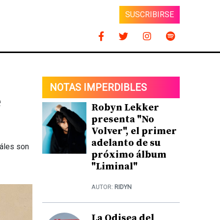
SUSCRIBIRSE
NOTAS IMPERDIBLES
e
Robyn Lekker
presenta "No
Volver", el primer
adelanto de su
uáles son
próximo álbum
"Liminal"
AUTOR:
RIDYN
La Odisea del