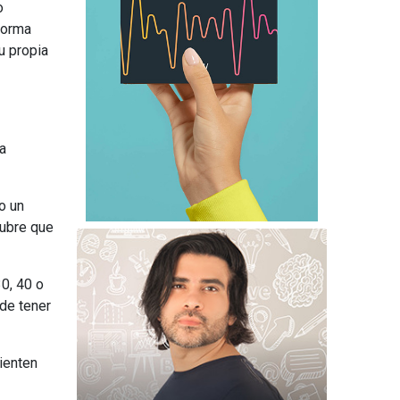
o
forma
u propia
a
o un
cubre que
0, 40 o
 de tener
ienten