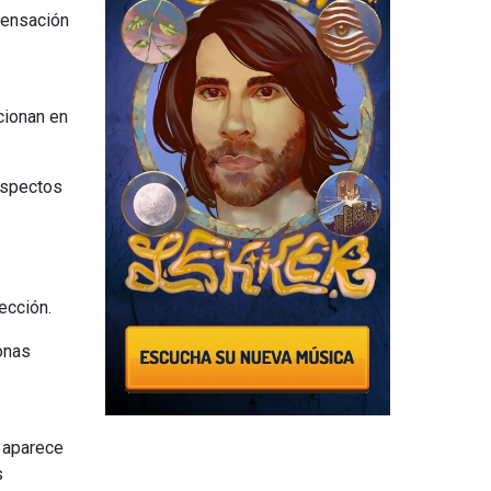
sensación
cionan en
aspectos
ección.
onas
z aparece
s