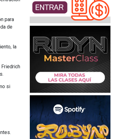
ón para
eda de
ento, la
 Friedrich
s.
mo si
ntes.