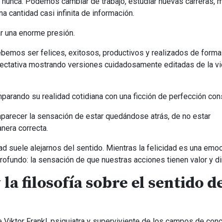
nunca. Podemos cambiar de trabajo, estudiar nuevas carreras, 
a cantidad casi infinita de información.
r una enorme presión.
debemos ser felices, exitosos, productivos y realizados de forma
pectativa mostrando versiones cuidadosamente editadas de la v
rando su realidad cotidiana con una ficción de perfección cons
parecer la sensación de estar quedándose atrás, de no estar
nera correcta.
d suele alejarnos del sentido. Mientras la felicidad es una emo
rofundo: la sensación de que nuestras acciones tienen valor y di
la filosofía sobre el sentido de
 Viktor Frankl, psiquiatra y superviviente de los campos de con