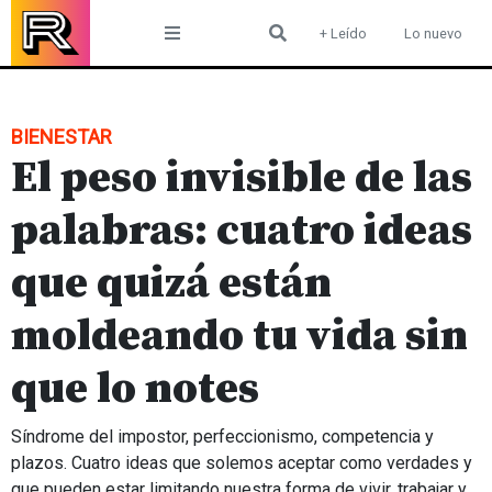
Skip
+ Leído
Lo nuevo
to
content
BIENESTAR
El peso invisible de las
palabras: cuatro ideas
que quizá están
moldeando tu vida sin
que lo notes
Síndrome del impostor, perfeccionismo, competencia y
plazos. Cuatro ideas que solemos aceptar como verdades y
que pueden estar limitando nuestra forma de vivir, trabajar y