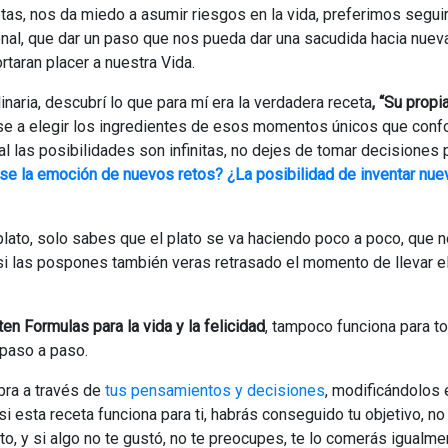
as, nos da miedo a asumir riesgos en la vida, preferimos seguir
ional, que dar un paso que nos pueda dar una sacudida hacia nuev
rtaran placer a nuestra Vida.
naria, descubrí lo que para mí era la verdadera receta
, “Su propi
erse a elegir los ingredientes de esos momentos únicos que conf
al las posibilidades son infinitas, no dejes de tomar decisiones
ese la emoción de nuevos retos? ¿La posibilidad de inventar nue
l plato, solo sabes que el plato se va haciendo poco a poco, que 
si las pospones también veras retrasado el momento de llevar el
ten Formulas para la vida y la felicidad
, tampoco funciona para t
paso a paso.
bra a través de
tus pensamientos y decisiones
, modificándolos 
 esta receta funciona para ti, habrás conseguido tu objetivo, no
o, y si algo no te gustó, no te preocupes, te lo comerás igualme