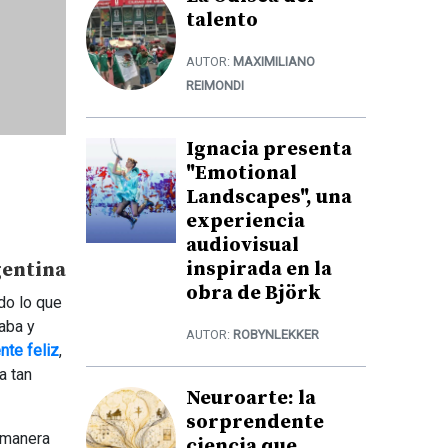
talento
AUTOR:
MAXIMILIANO
REIMONDI
Ignacia presenta
"Emotional
Landscapes", una
experiencia
audiovisual
inspirada en la
gentina
obra de Björk
do lo que
aba y
AUTOR:
ROBYNLEKKER
nte feliz
,
a tan
Neuroarte: la
sorprendente
 manera
ciencia que