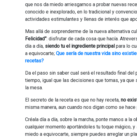
que nos da miedo arriesgarnos a probar nuevas recet
conocido e inexplorado, en lo tradicional y convenc
actividades estimulantes y llenas de interés que apo
Mas allá de sorprenderme de la nueva alternativa culi
Felicidad”
: disfrutar de cada cosa que hacía. Atrev
día a día,
siendo tu el ingrediente principal
para lo cu
a equivocarte;
Que sería de nuestra vida sino existi
recetas?
Da el paso sin saber cual será el resultado final de
tiempo, igual que las decisiones que tomas, ya que 
la mesa.
El secreto de la receta es que no hay receta,
no exis
misma manera, aun cuando nos digan como se hace 
Créala día a día, sobre la marcha, ponte manos a la o
cualquier momento aportándoles tu toque mágico, y si
miedo a equivocarte, siempre puedes arreglar un plat