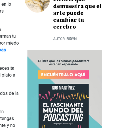
 en lo
demuestra que el
as
arte puede
cambiar tu
cerebro
a
orman tu
AUTOR:
RIDYN
 por miedo
vas
necesita
 plato a
odos de la
en
 tengas
nte y no