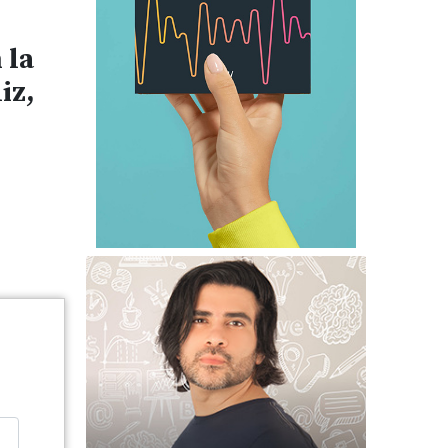
 la
iz,