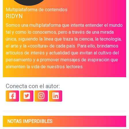
Multiplataforma de contenidos
RIDYN
Somos una multiplataforma que intenta entender el mundo
tal y como lo conocemos, pero a través de una mirada
única, siguiendo la línea que traza la ciencia, la tecnología,
el arte y la «cooltura» de cada país. Para ello, brindamos
artículos de interés y actualidad que invitan al cultivo del
pensamiento y a promover mensajes de inspiración que
alimenten la vida de nuestros lectores.
Conecta con el autor:
NOTAS IMPERDIBLES