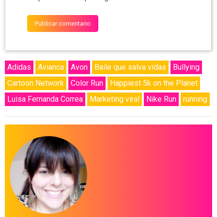
Adidas
Avianca
Avon
Baile que salva vidas
Bullying
Cartoon Network
Color Run
Happiest 5k on the Planet
Luisa Fernanda Correa
Marketing viral
Nike Run
running