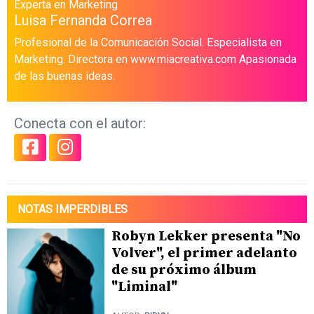
Experta en Marketing
Luisa Fernanda Correa
Profesional de la Comunicación Social. Especialista en
Marketing. Directora en www.miacreativa.com Apasionada
de las buenas ideas.
Conecta con el autor:
NOTAS IMPERDIBLES
Robyn Lekker presenta "No
Volver", el primer adelanto
de su próximo álbum
"Liminal"