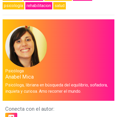
psicología
rehabilitacion
salud
Psicóloga
Anabel Mica
Psicóloga, libriana en búsqueda del equilibrio, soñadora,
inquieta y curiosa. Amo recorrer el mundo.
Conecta con el autor: