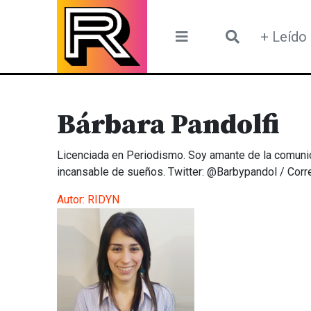
Skip
to
+ Leído
content
Bárbara Pandolfi
Licenciada en Periodismo. Soy amante de la comunica
incansable de sueños. Twitter: @Barbypandol / Cor
Autor:
RIDYN