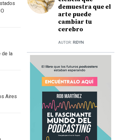
Estados
demuestra que el
IO
arte puede
cambiar tu
cerebro
AUTOR:
RIDYN
 de la
os Aires
e