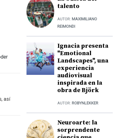
talento
AUTOR:
MAXIMILIANO
REIMONDI
Ignacia presenta
"Emotional
oder
Landscapes", una
experiencia
audiovisual
inspirada en la
obra de Björk
, así
AUTOR:
ROBYNLEKKER
Neuroarte: la
sorprendente
ciencia que