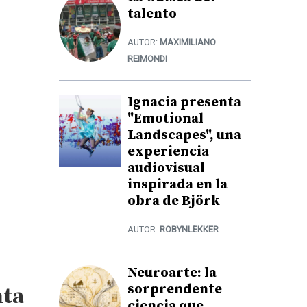
talento
AUTOR:
MAXIMILIANO
REIMONDI
Ignacia presenta
"Emotional
Landscapes", una
experiencia
audiovisual
inspirada en la
obra de Björk
AUTOR:
ROBYNLEKKER
Neuroarte: la
sorprendente
nta
ciencia que