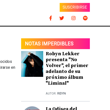
SUSCRIBIRSE
NOTAS IMPERDIBLES
Robyn Lekker
presenta "No
nocidos
Volver", el primer
irarse en
adelanto de su
próximo álbum
"Liminal"
AUTOR:
RIDYN
La Odisea del