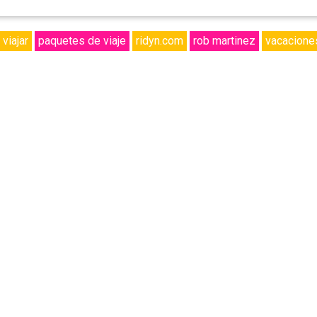
viajar
paquetes de viaje
ridyn.com
rob martinez
vacacione