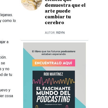
demuestra que el
arte puede
lejanas.
cambiar tu
y como lo
cerebro
AUTOR:
RIDYN
ajar a
ión.
 se
s y no
ad de tu
nuevo y
ier cosa