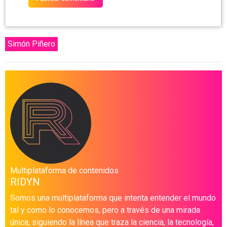
Simón Piñero
Multiplataforma de contenidos
RIDYN
Somos una multiplataforma que intenta entender el mundo
tal y como lo conocemos, pero a través de una mirada
única, siguiendo la línea que traza la ciencia, la tecnología,