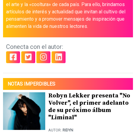
el arte y la «cooltura» de cada país. Para ello, brindamos
artículos de interés y actualidad que invitan al cultivo del
pensamiento y a promover mensajes de inspiración que
alimenten la vida de nuestros lectores.
Conecta con el autor:
NOTAS IMPERDIBLES
Robyn Lekker presenta "No
Volver", el primer adelanto
de su próximo álbum
"Liminal"
AUTOR:
RIDYN