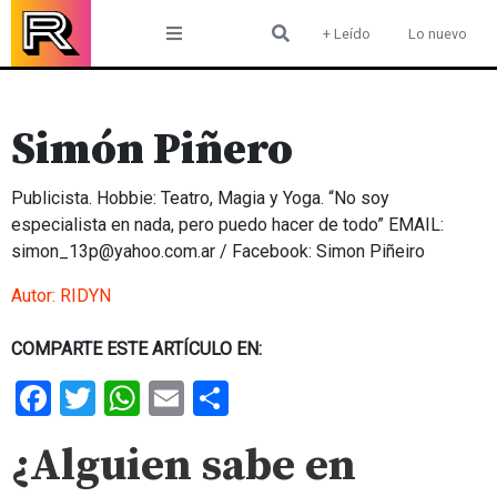
Skip
+ Leído
Lo nuevo
to
content
Simón Piñero
Publicista. Hobbie: Teatro, Magia y Yoga. “No soy
especialista en nada, pero puedo hacer de todo” EMAIL:
simon_13p@yahoo.com.ar / Facebook: Simon Piñeiro
Autor:
RIDYN
COMPARTE ESTE ARTÍCULO EN:
Facebook
Twitter
WhatsApp
Email
Share
¿Alguien sabe en