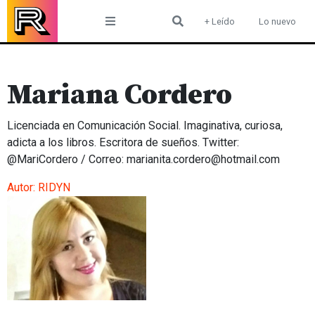
Skip
+ Leído
Lo nuevo
to
content
Mariana Cordero
Licenciada en Comunicación Social. Imaginativa, curiosa,
adicta a los libros. Escritora de sueños. Twitter:
@MariCordero / Correo: marianita.cordero@hotmail.com
Autor:
RIDYN