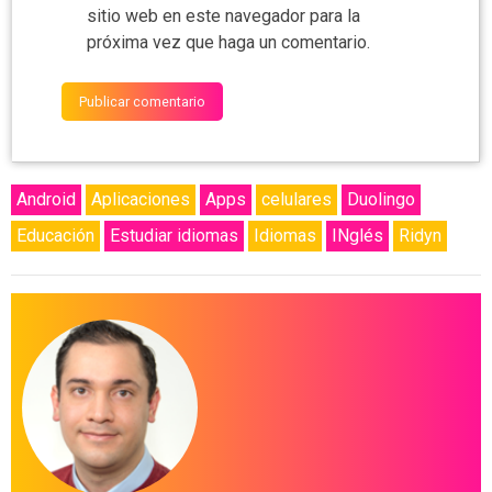
sitio web en este navegador para la
próxima vez que haga un comentario.
Android
Aplicaciones
Apps
celulares
Duolingo
Educación
Estudiar idiomas
Idiomas
INglés
Ridyn