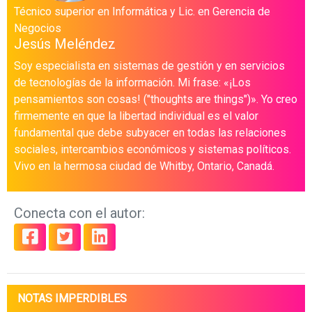
Técnico superior en Informática y Lic. en Gerencia de
Negocios
Jesús Meléndez
Soy especialista en sistemas de gestión y en servicios
de tecnologías de la información. Mi frase: «¡Los
pensamientos son cosas! ("thoughts are things")». Yo creo
firmemente en que la libertad individual es el valor
fundamental que debe subyacer en todas las relaciones
sociales, intercambios económicos y sistemas políticos.
Vivo en la hermosa ciudad de Whitby, Ontario, Canadá.
Conecta con el autor:
NOTAS IMPERDIBLES