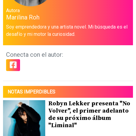
Autora
Marilina Roh
Soy emprendedora y una artista novel. Mi búsqueda es el
desafío y mi motor la curiosidad.
Conecta con el autor:
NOTAS IMPERDIBLES
Robyn Lekker presenta "No
Volver", el primer adelanto
de su próximo álbum
"Liminal"