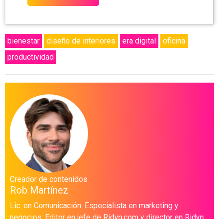
bienestar
diseño de interiores
era digital
oficina
productividad
Creador de contenidos
Rob Martínez
Lic. en Comunicación. Especialista en marketing y
negocios. Editor en jefe de Ridyn.com y director en Ridyn