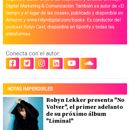
Digital Marketing & Comunicación. También es autor de «El
tiempo y el lugar de las cosas», publicado y disponible en
Amazon y www.ridyndigital.com/books. Es conductor del
podcast Ridyn Cast, disponible en Spotify y todas las
plataformas.
Conecta con el autor:
NOTAS IMPERDIBLES
Robyn Lekker presenta "No
Volver", el primer adelanto
de su próximo álbum
"Liminal"