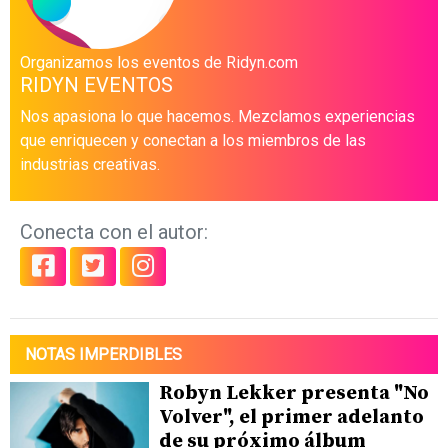
Organizamos los eventos de Ridyn.com
RIDYN EVENTOS
Nos apasiona lo que hacemos. Mezclamos experiencias
que enriquecen y conectan a los miembros de las
industrias creativas.
Conecta con el autor:
NOTAS IMPERDIBLES
Robyn Lekker presenta "No
Volver", el primer adelanto
de su próximo álbum