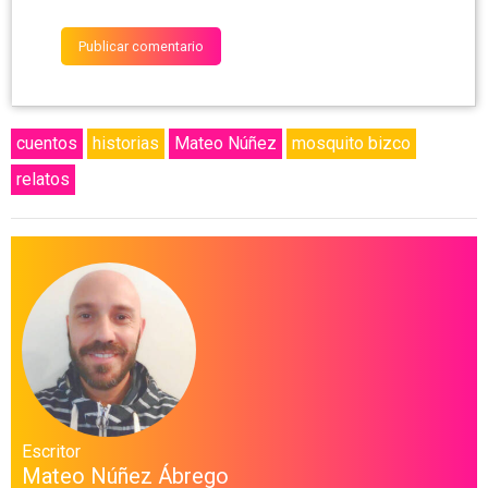
cuentos
historias
Mateo Núñez
mosquito bizco
relatos
Escritor
Mateo Núñez Ábrego