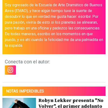
Soy egresado de la Escuela de Arte Dramático de Buenos
Aires (EMAD), y hace algún tiempo tuve la suerte de
descubrir lo que en verdad me gusta hacer: escribir. Por
pura pasión, viviría de esto si los planetas se alinearan,
pero trabajo en una oficina y padezco las consecuencias.
De todas maneras, escribo en los momentos en que
puedo, y es ahí cuando la felicidad me da una palmadita en
la espalda.
Conecta con el autor:
NOTAS IMPERDIBLES
Robyn Lekker presenta "No
Volver", el primer adelanto