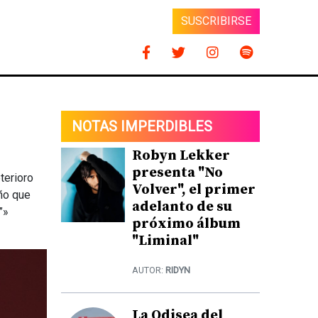
SUSCRIBIRSE
NOTAS IMPERDIBLES
Robyn Lekker
presenta "No
terioro
Volver", el primer
año que
adelanto de su
”»
próximo álbum
"Liminal"
AUTOR:
RIDYN
La Odisea del