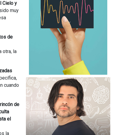
 Cielo y
 sido muy
esa
tos de
 otra, la
azadas
pecífica,
un cuando
rincón de
culta
sta el
os la