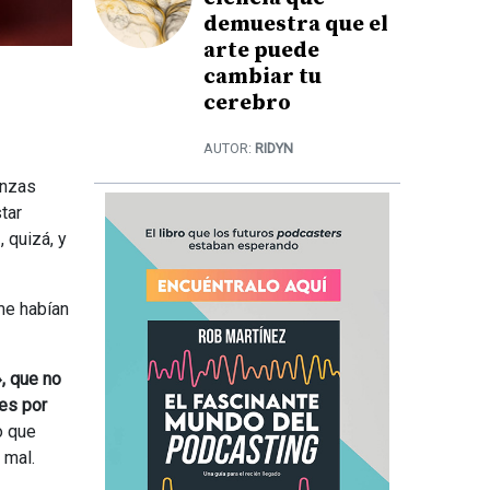
demuestra que el
arte puede
cambiar tu
cerebro
AUTOR:
RIDYN
anzas
tar
 quizá, y
me habían
, que no
nes por
o que
 mal.