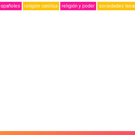
 españoles
religión católica
religión y poder
sociedades laic