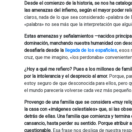
Desde el comienzo de la historia, se nos ha catalo
las amenazas del infierno, según el mayor poder religi
claros, nada de lo que sea considerado «palabra de
«palabra» no sea más que la interpretación que algui
Estas amenazas y señalamientos —nacidos principalm
dominación, manchando nuestra humanidad con desola
desafiarla desde la
llegada de los españoles
, esos 
cruz, que me imagino, «los perdonaba» conveniente
¿Hoy a qué me refiero? Pues a los millones de fami
por la intolerancia y el desprecio al amor.
Porque, par
estoy seguro de que desconocida para ellos, pero qu
el mundo parecería volverse cada vez más pequeño
Provengo de una familia que se considera «muy reli
la casa con «imágenes celestiales» que, si las obs
detrás de ellas. Una familia que comienza y termina
cansancio, hasta perder su sentido. Porque atribuir a
cuestionable.
Esa frase nos desliga de nuestra respo