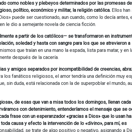
gado como nobles y plebeyos determinados por las promesas del
oso, político, económico y militar, la religión católica.
Ellos han
 Dios» puede ser cuestionado, aun cuando, como lo decía antes, 
en le dio a semejante novela de ciencia ficción.
ente a partir de los católicos— se transformaron en instrumen
ción, soledad y hasta con sangre para los que se atrevieron a
mismos que traían en una mano la espada, lista para matar, y en la
mente después de la cacería.
lias y amigos separados por incompatibilidad de creencias, abr
a los fanáticos religiosos, el amor tendría una definición muy es
e, sin duda, está relacionada con la de superpoblar el mundo, a
.
giosa», de esas que van a misa todos los domingos, llenan cada 
erváramos con detenimiento, entenderíamos el mensaje que se o
 cada frase con un esperanzador «gracias a Dios» que lo usan ha
 toda causa y efecto la intervención de lo «divino», para mí, es
nsabilidad, se trate de algo positivo o negativo, asignando a Di