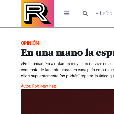
Skip
to
+ Leído
content
OPINIÓN
En una mano la espa
«En Latinoamérica estamos muy lejos de vivir en aut
constante de las estructuras en cada país empuja a s
ellos supuestamente “no podrán” reparar, lo único qu
Autor:
Rob Martínez