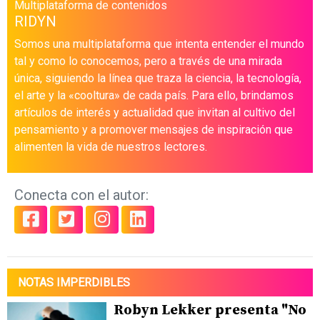
Multiplataforma de contenidos
RIDYN
Somos una multiplataforma que intenta entender el mundo
tal y como lo conocemos, pero a través de una mirada
única, siguiendo la línea que traza la ciencia, la tecnología,
el arte y la «cooltura» de cada país. Para ello, brindamos
artículos de interés y actualidad que invitan al cultivo del
pensamiento y a promover mensajes de inspiración que
alimenten la vida de nuestros lectores.
Conecta con el autor:
NOTAS IMPERDIBLES
Robyn Lekker presenta "No