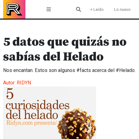
Skip
+ Leído
Lo nuevo
to
content
5 datos que quizás no
sabías del Helado
Nos encantan. Estos son algunos #facts acerca del #Helado.
Autor:
RIDYN