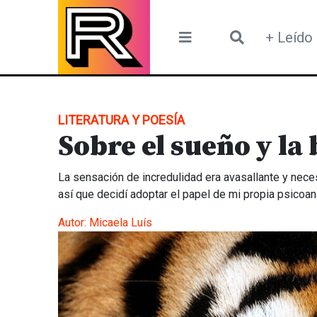
Skip
to
+ Leído
content
LITERATURA Y POESÍA
Sobre el sueño y la 
La sensación de incredulidad era avasallante y neces
así que decidí adoptar el papel de mi propia psicoan
Autor:
Micaela Luís