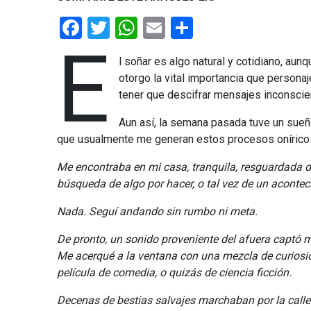
Facebook
Twitter
WhatsApp
Email
Share
E
l soñar es algo natural y cotidiano, au
otorgo la vital importancia que persona
tener que descifrar mensajes inconscien
Aun así, la semana pasada tuve un sueño 
que usualmente me generan estos procesos onírico
Me encontraba en mi casa, tranquila, resguardada de
búsqueda de algo por hacer, o tal vez de un aconteci
Nada. Seguí andando sin rumbo ni meta.
De pronto, un sonido proveniente del afuera captó m
Me acerqué a la ventana con una mezcla de curiosida
película de comedia, o quizás de ciencia ficción.
Decenas de bestias salvajes marchaban por la calle. 