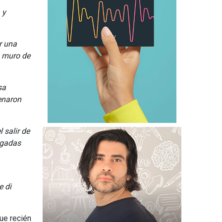
 y
r una
n muro de
sa
enaron
 salir de
egadas
e di
ue recién