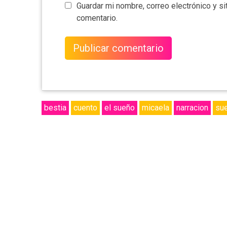
Guardar mi nombre, correo electrónico y s
comentario.
bestia
cuento
el sueño
micaela
narracion
su