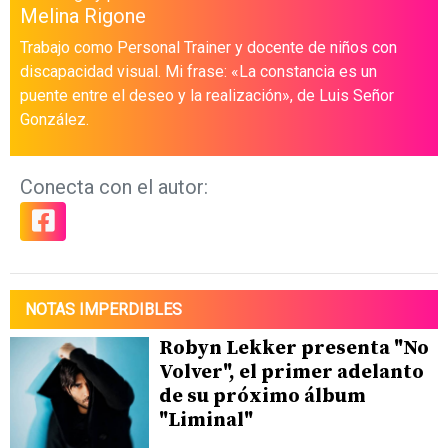
Melina Rigone
Trabajo como Personal Trainer y docente de niños con
discapacidad visual. Mi frase: «La constancia es un
puente entre el deseo y la realización», de Luis Señor
González.
Conecta con el autor:
NOTAS IMPERDIBLES
Robyn Lekker presenta "No
Volver", el primer adelanto
de su próximo álbum
"Liminal"