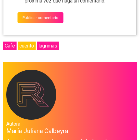
próxima vez que haga un comentario.
Café
cuento
lagrimas
Autora
María Juliana Calbeyra