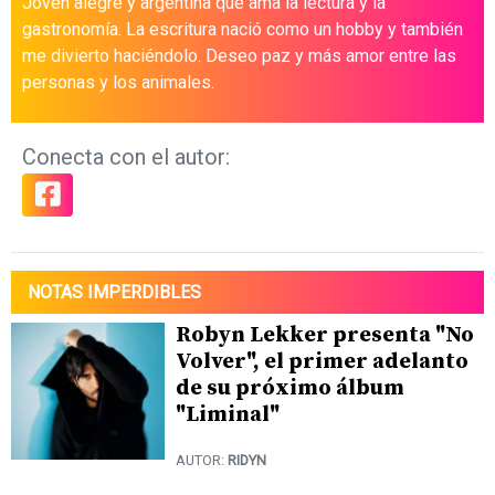
Joven alegre y argentina que ama la lectura y la
gastronomía. La escritura nació como un hobby y también
me divierto haciéndolo. Deseo paz y más amor entre las
personas y los animales.
Conecta con el autor:
NOTAS IMPERDIBLES
Robyn Lekker presenta "No
Volver", el primer adelanto
de su próximo álbum
"Liminal"
AUTOR:
RIDYN