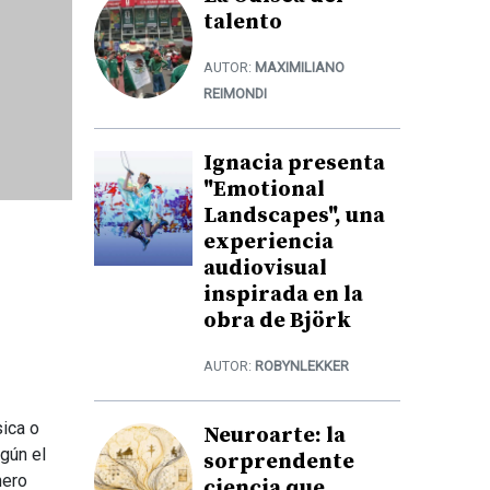
talento
AUTOR:
MAXIMILIANO
REIMONDI
Ignacia presenta
"Emotional
Landscapes", una
experiencia
audiovisual
inspirada en la
obra de Björk
AUTOR:
ROBYNLEKKER
sica o
Neuroarte: la
gún el
sorprendente
nero
ciencia que