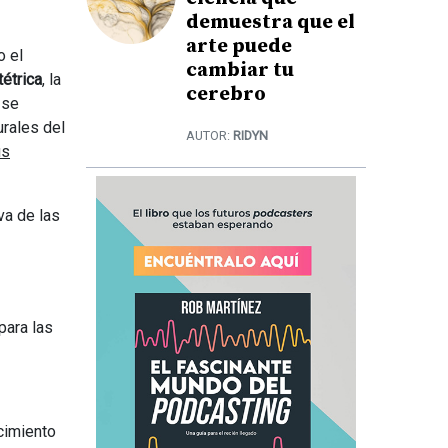
demuestra que el
arte puede
o el
cambiar tu
tétrica
, la
cerebro
 se
urales del
AUTOR:
RIDYN
us
va de las
para las
acimiento