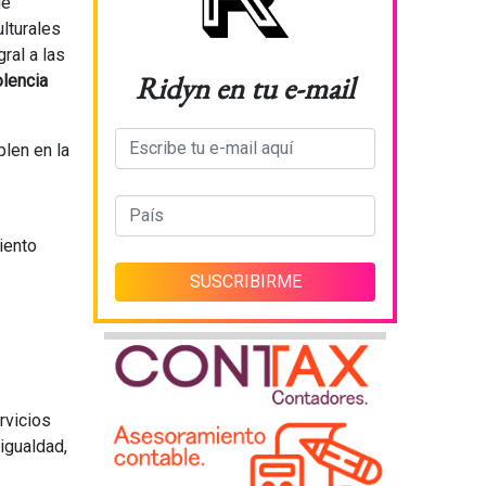
de
ulturales
ral a las
Ridyn en tu e-mail
olencia
len en la
iento
rvicios
igualdad,