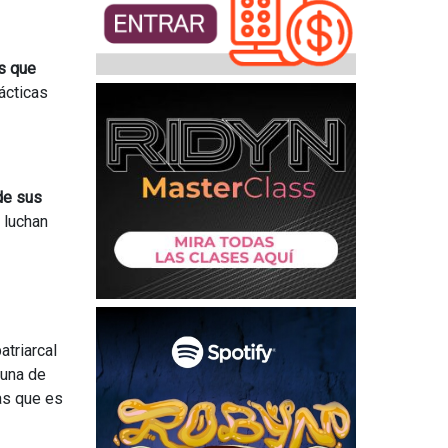
os que
ácticas
de sus
 luchan
atriarcal
 una de
as que es