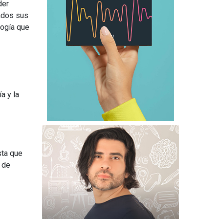
der
ados sus
logía que
a y la
sta que
 de