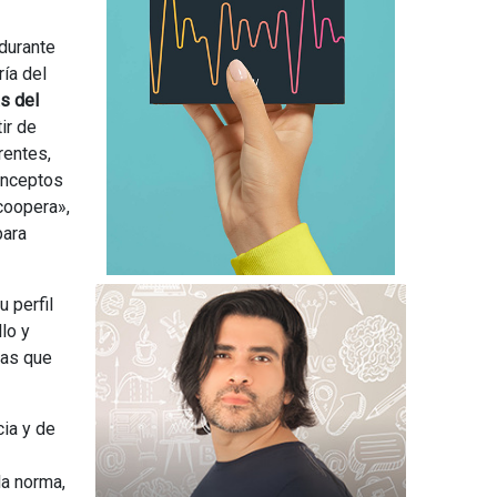
 durante
ría del
s del
tir de
rentes,
conceptos
coopera»,
para
 perfil
lo y
las que
cia y de
la norma,