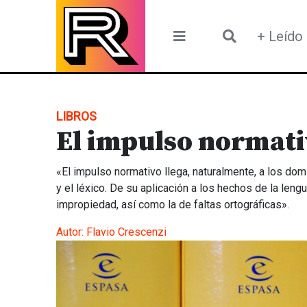
Skip
to
+ Leído
content
LIBROS
El impulso normati
«El impulso normativo llega, naturalmente, a los domin
y el léxico. De su aplicación a los hechos de la len
impropiedad, así como la de faltas ortográficas».
Autor:
Flavio Crescenzi