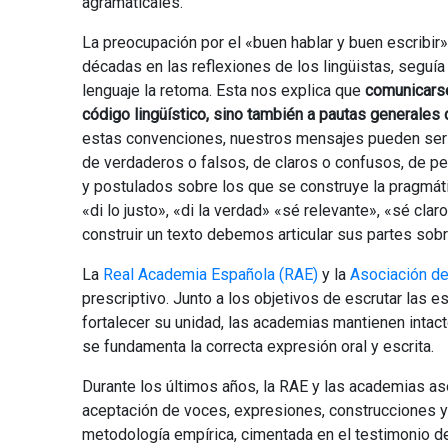
agramaticales.
La preocupación por el «buen hablar y buen escribir»
décadas en las reflexiones de los lingüistas, seguía 
lenguaje la retoma. Esta nos explica que
comunicarse
código lingüístico, sino también a pautas generales
estas convenciones, nuestros mensajes pueden ser 
de verdaderos o falsos, de claros o confusos, de per
y postulados sobre los que se construye la pragmát
«di lo justo», «di la verdad» «sé relevante», «sé claro
construir un texto debemos articular sus partes sobre
La
Real Academia Española (RAE)
y la
Asociación d
prescriptivo. Junto a los objetivos de escrutar las 
fortalecer su unidad, las academias mantienen intact
se fundamenta la correcta expresión oral y escrita.
Durante los últimos años, la RAE y las academias as
aceptación de voces, expresiones, construcciones y g
metodología empírica, cimentada en el testimonio d