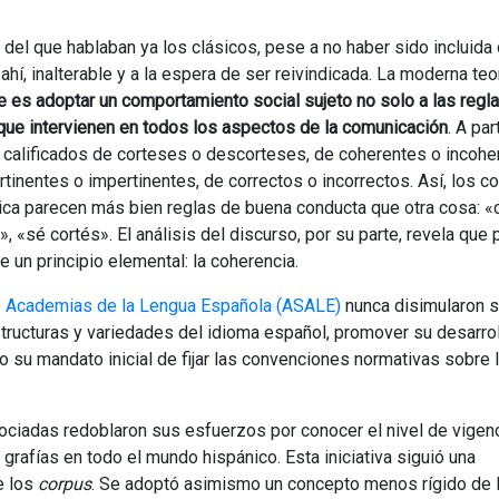
 del que hablaban ya los clásicos, pese a no haber sido incluida
ahí, inalterable y a la espera de ser reivindicada. La moderna teo
 es adoptar un comportamiento social sujeto no solo a las regla
 que intervienen en todos los aspectos de la comunicación
. A par
calificados de corteses o descorteses, de coherentes o incohe
tinentes o impertinentes, de correctos o incorrectos. Así, los 
ica parecen más bien reglas de buena conducta que otra cosa: «
», «sé cortés». El análisis del discurso, por su parte, revela que 
 un principio elemental: la coherencia.
e Academias de la Lengua Española (ASALE)
nunca disimularon su
estructuras y variedades del idioma español, promover su desarrol
o su mandato inicial de fijar las convenciones normativas sobre 
ociadas redoblaron sus esfuerzos por conocer el nivel de vigen
rafías en todo el mundo hispánico. Esta iniciativa siguió una
e los
corpus
. Se adoptó asimismo un concepto menos rígido de 