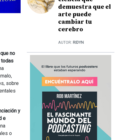
demuestra que el
arte puede
cambiar tu
cerebro
AUTOR:
RIDYN
 que no
e todas
ha
 malo,
es, sobre
mentales
nciación y
d e
una
ales o