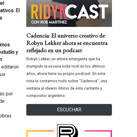
el
tivos. El
e
Cadencia: El universo creativo de
Robyn Lekker ahora se encuentra
timos
reflejado en un podcast
estudio y
n
Robyn Lekker, un artista emergente que ha
 editaron
irrumpido la escena indie rock en los últimos
gua
años, ahora tiene su propio podcast. En esta
nota te contamos todo sobre “Cadencia”, una
ventana al ideario íntimo de este cantante y
as por
compositor argentino.
de
ESCUCHAR
 obras