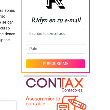
das zonas
rso
Ridyn en tu e-mail
e se dan
scurso
as tienen
supone