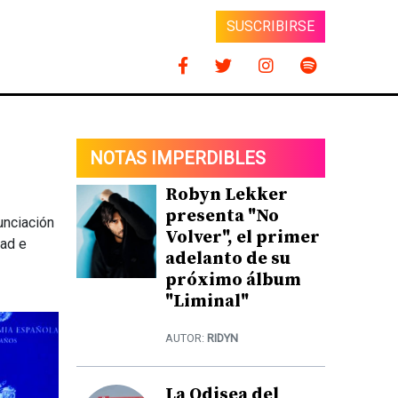
SUSCRIBIRSE
NOTAS IMPERDIBLES
Robyn Lekker
presenta "No
nunciación
Volver", el primer
dad e
adelanto de su
próximo álbum
"Liminal"
AUTOR:
RIDYN
La Odisea del