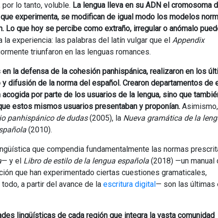
 por lo tanto, voluble.
La lengua lleva en su ADN el cromosoma d
 que experimenta, se modifican de igual modo los modelos norma
n. Lo que hoy se percibe como extraño, irregular o anómalo pued
la experiencia: las palabras del latín vulgar que el
Appendix
iormente triunfaron en las lenguas romances.
 en la defensa de la cohesión panhispánica, realizaron en los úl
 y difusión de la norma del español. Crearon departamentos de 
 acogida por parte de los usuarios de la lengua, sino que tambié
 que estos mismos usuarios presentaban y proponían.
Asimismo,
io panhispánico de dudas
(2005), la
Nueva gramática de la len
española
(2010).
ingüística que compendia fundamentalmente las normas prescrit
a
— y el
Libro de estilo de la lengua española
(2018) —un manual 
ución que han experimentado ciertas cuestiones gramaticales,
 todo, a partir del avance de la
escritura digital
— son las últimas
des lingüísticas de cada región que integra la vasta comunidad