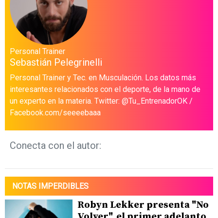
Personal Trainer
Sebastián Pelegrinelli
Personal Trainer y Tec. en Musculación. Los datos más
interesantes relacionados con el deporte, de la mano de
un experto en la materia. Twitter: @Tu_EntrenadorOK /
Facebook.com/seeeebaaa
Conecta con el autor:
NOTAS IMPERDIBLES
Robyn Lekker presenta "No
Volver", el primer adelanto