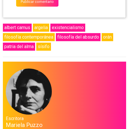
albert camus
argelia
existencialismo
filosofía contemporánea
filosofía del absurdo
orán
patria del alma
sísifo
Escritora
Mariela Puzzo