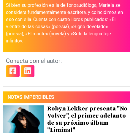
Si bien su profesión es la de fonoaudióloga, Mariela se
considera fundamentalmente escritora, y coincidimos en
eso con ella. Cuenta con cuatro libros publicados: «El
vientre de las cosas» (poesía), «Signo develado»
(poesía), «El monte» (novela) y «Solo la lengua teje
infinito».
Conecta con el autor:
NOTAS IMPERDIBLES
Robyn Lekker presenta "No
Volver", el primer adelanto
de su próximo álbum
"Liminal"