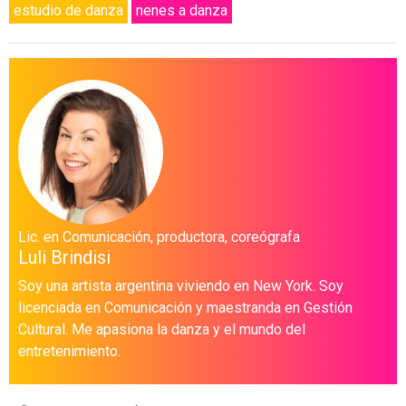
estudio de danza
nenes a danza
Lic. en Comunicación, productora, coreógrafa
Luli Brindisi
Soy una artista argentina viviendo en New York. Soy
licenciada en Comunicación y maestranda en Gestión
Cultural. Me apasiona la danza y el mundo del
entretenimiento.