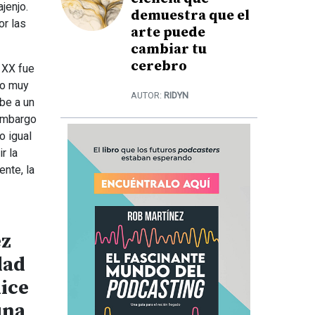
jenjo.
demuestra que el
r las
arte puede
cambiar tu
cerebro
o XX fue
do muy
AUTOR:
RIDYN
be a un
 embargo
o igual
r la
ente, la
ez
dad
dice
una