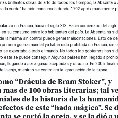
mas brillantes obras de arte de todos los tiempos, la Absenta o a
 hada verde” ha sido consumida desde 1792 apróximadamente po
ularizó en Francia, hacia el siglo XIX. Hacia comienzos del sigl
ro en su consumo entre los habitantes del país. La Absenta ha si
 de la misma sin control puede generar alucinaciones. Esto de de
 primera guerra mundial ya habia sido prohibida en Francia, sin
nto se exportaba a todo el mundo. No todos los gobiernos han sid
ro esta se puede conseguir. Algunos paises han llegado a prohibi
ón, llegando a ser algunas aceptadas y otras no. En 2005, finalm
el ajenjo, mientras se controlara la graduación de la tujona.
como “Drácula de Bram Stoker”, y
mas de 100 obras literarias; tal v
niales de la historia de la humani
efectos de este “hada mágica”. Se 
a se cortó la oreja, y se la dió a 