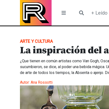
Skip
to
+ Leído
content
ARTE Y CULTURA
La inspiración del a
¿Que tienen en común artistas como Van Gogh, Oscar
sucumbieron, se dice, al poder una bebida mágica. Un
de arte de todos los tiempos, la Absenta o ajenjo. Di
Autor:
Ana Rossotti