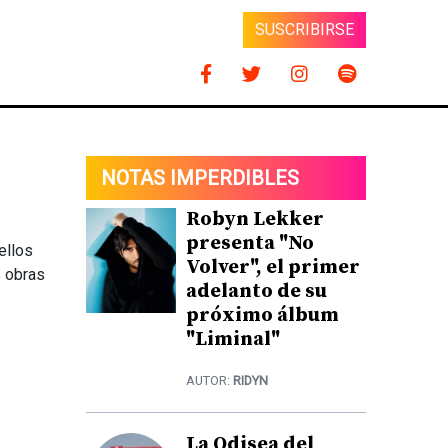
SUSCRIBIRSE
NOTAS IMPERDIBLES
Robyn Lekker
presenta "No
ellos
Volver", el primer
s obras
adelanto de su
próximo álbum
"Liminal"
AUTOR:
RIDYN
La Odisea del