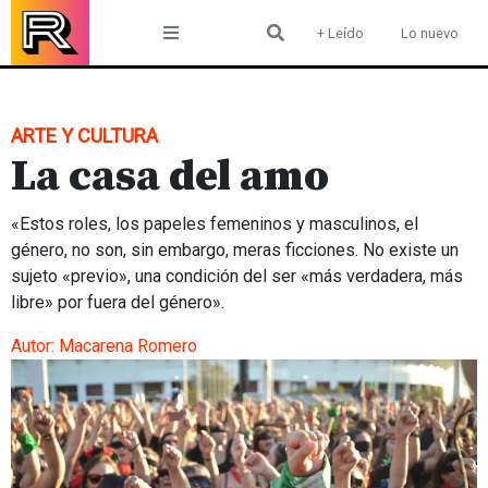
Skip
+ Leído
Lo nuevo
to
content
ARTE Y CULTURA
La casa del amo
«Estos roles, los papeles femeninos y masculinos, el
género, no son, sin embargo, meras ficciones. No existe un
sujeto «previo», una condición del ser «más verdadera, más
libre» por fuera del género».
Autor:
Macarena Romero