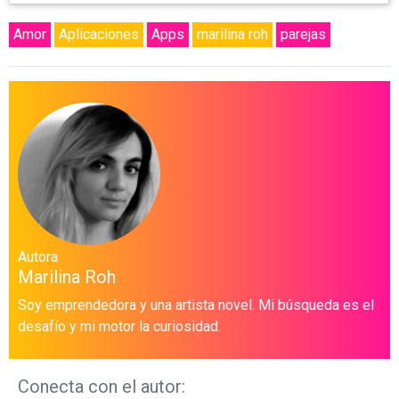
Amor
Aplicaciones
Apps
marilina roh
parejas
Autora
Marilina Roh
Soy emprendedora y una artista novel. Mi búsqueda es el
desafío y mi motor la curiosidad.
Conecta con el autor: