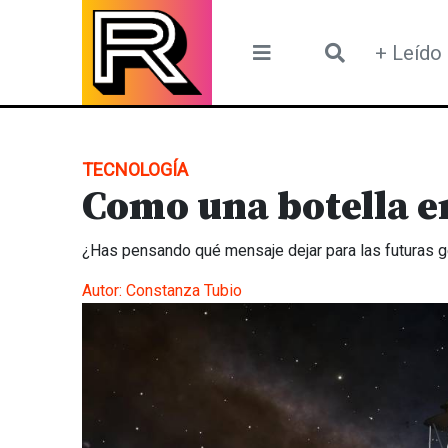
Skip
to
+ Leído
content
TECNOLOGÍA
Como una botella e
¿Has pensando qué mensaje dejar para las futuras 
Autor:
Constanza Tubio