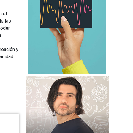
n el
de las
poder
a
reación y
manidad