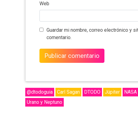
Web
Guardar mi nombre, correo electrónico y s
comentario.
@dtodoguia
Carl Sagan
DTODO
Júpiter
NASA
Urano y Neptuno