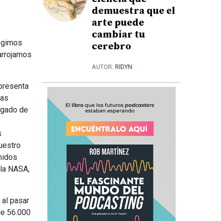
demuestra que el
arte puede
cambiar tu
legimos
cerebro
arrojamos
AUTOR:
RIDYN
epresenta
las
rgado de
s
uestro
nidos
 la NASA,
 al pasar
de 56.000