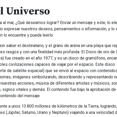
el Universo
la al mar, ¿Qué deseamos lograr? Enviar un mensaje y este, lo e
o expresar nuestros deseos, pensamientos o información, y lo 
n lo encuentre y pueda leerlo.
 saber el destinatario, y el grano de arena en una playa que r
s rasgos y con una finalidad más profunda. El Disco de oro de 
ra) fue creado en el año 1977, y es un disco de gramófono, enca
bles civilizaciones capaces de viajar por el espacio. Este disco
te de satélite espacial) que se envió al espacio con contenido
 idiomas, imágenes simbolizando, describiendo y representando n
r nuestras acciones, música de diferentes artistas y músicos, so
o, signos vitales y demás. El contenido fue bajo la aprobación de
 contenido del mensaje.
nte a unos 13.800 millones de kilómetros de la Tierra, logrando,
tes (Júpiter, Saturno, Urano y Neptuno) viajando a una velocidad 