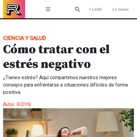
Skip
+ Leído
Lo nuevo
to
content
CIENCIA Y SALUD
Cómo tratar con el
estrés negativo
¿Tienes estrés? Aquí compartimos nuestros mejores
consejos para enfrentarse a situaciones difíciles de forma
positiva.
Autor:
RIDYN