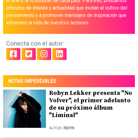
el arte y la «cooltura» de cada país. Para ello, brindamos
artículos de interés y actualidad que invitan al cultivo del
pensamiento y a promover mensajes de inspiración que
alimenten la vida de nuestros lectores.
Conecta con el autor:
NOTAS IMPERDIBLES
Robyn Lekker presenta "No
Volver", el primer adelanto
de su próximo álbum
"Liminal"
AUTOR:
RIDYN