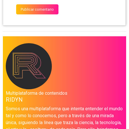
Multiplataforma de contenidos
RIDYN
Somos una multiplataforma que intenta entender el mundo
tal y como lo conocemos, pero a través de una mirada
única, siguiendo la línea que traza la ciencia, la tecnología,