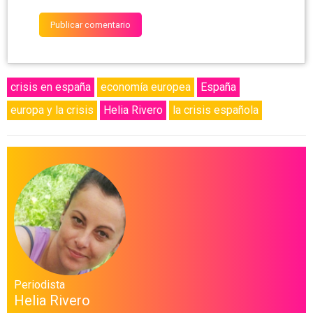
crisis en españa
economía europea
España
europa y la crisis
Helia Rivero
la crisis española
Periodista
Helia Rivero