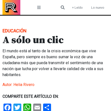
Skip
+ Leído
Lo nuevo
to
content
EDUCACIÓN
A sólo un clic
El mundo está al tanto de la crisis económica que vive
España, pero siempre es bueno sumar la voz de una
ciudadana más que pueda transmitir el sentimiento de una
nación que lucha por volver a llevarle calidad de vida a sus
habitantes.
Autor:
Helia Rivero
COMPARTE ESTE ARTÍCULO EN:
Facebook
Twitter
WhatsApp
Email
Share