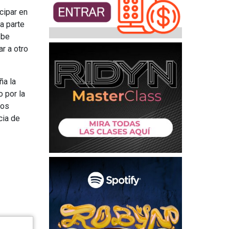
cipar en
a parte
ebe
r a otro
ña la
 por la
sos
cia de