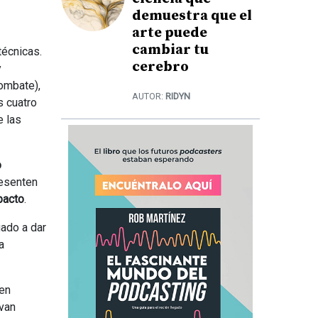
demuestra que el
arte puede
cambiar tu
técnicas.
cerebro
y
combate),
AUTOR:
RIDYN
s cuatro
e las
o
resenten
pacto
.
gado a dar
a
ben
 van