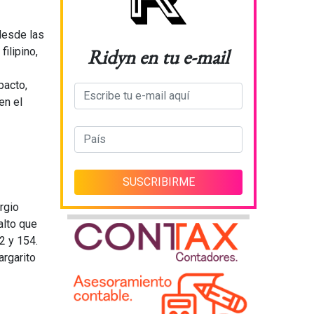
desde las
Ridyn en tu e-mail
ilipino,
pacto,
en el
rgio
alto que
2 y 154.
argarito