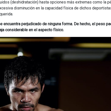
uidos (deshidratación) hasta opciones más extremas como la p
cesiva disminución en la capacidad física de dichos deportista
querida.
se encuentra perjudicado de ninguna forma. De hecho, el peso pa
aja considerable en el aspecto físico.