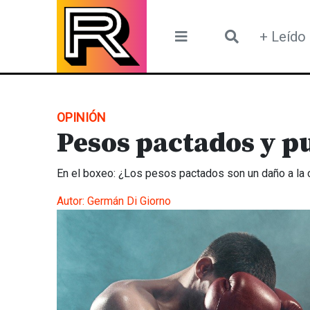
Skip
to
+ Leído
content
OPINIÓN
Pesos pactados y pu
En el boxeo: ¿Los pesos pactados son un daño a la 
Autor:
Germán Di Giorno