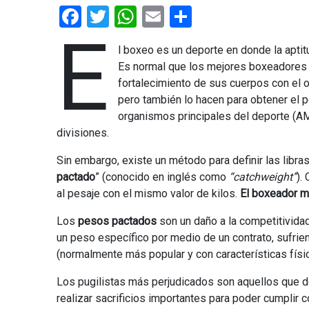
Facebook
Twitter
WhatsApp
Email
Share
E
l boxeo es un deporte en donde la aptit
Es normal que los mejores boxeadores 
fortalecimiento de sus cuerpos con el o
pero también lo hacen para obtener el p
organismos principales del deporte (AM
divisiones.
Sin embargo, existe un método para definir las libr
pactado
” (conocido en inglés como
“catchweight”
).
al pesaje con el mismo valor de kilos.
El boxeador m
Los
pesos pactados
son un daño a la competitivida
un peso específico por medio de un contrato, sufrien
(normalmente más popular y con características físi
Los pugilistas más perjudicados son aquellos que
realizar sacrificios importantes para poder cumplir c