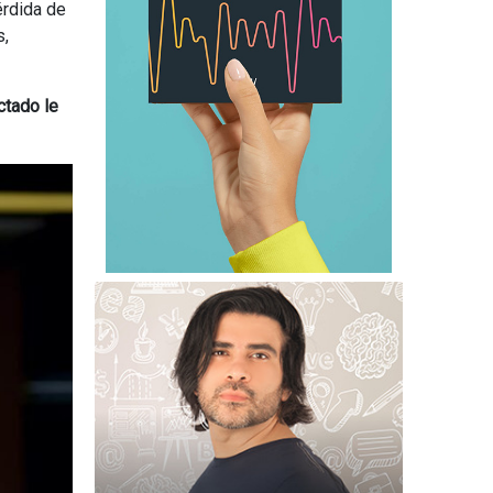
érdida de
s,
ctado le