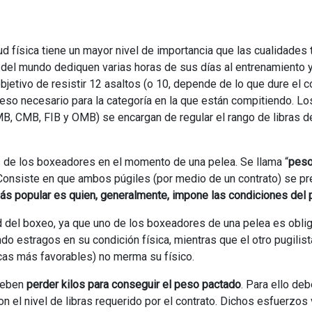
ud física tiene un mayor nivel de importancia que las cualidades 
del mundo dediquen varias horas de sus días al entrenamiento 
bjetivo de resistir 12 asaltos (o 10, depende de lo que dure el 
eso necesario para la categoría en la que están compitiendo. Lo
B, CMB, FIB y OMB) se encargan de regular el rango de libras d
as de los boxeadores en el momento de una pelea. Se llama “
pes
 Consiste en que ambos púgiles (por medio de un contrato) se p
ás popular es quien, generalmente, impone las condiciones del 
d del boxeo, ya que uno de los boxeadores de una pelea es obli
do estragos en su condición física, mientras que el otro pugilist
cas más favorables) no merma su físico.
 deben
perder kilos para conseguir el peso pactado
. Para ello de
on el nivel de libras requerido por el contrato. Dichos esfuerzos