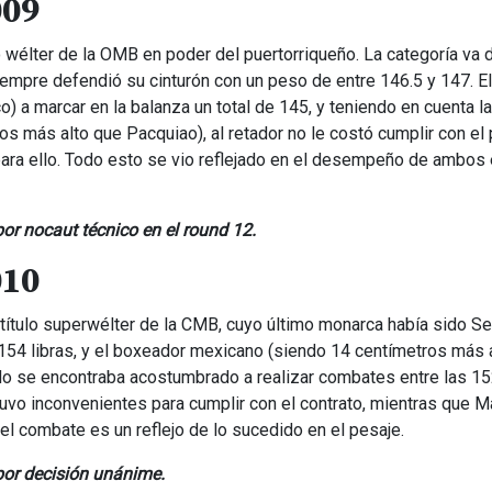
009
o wélter de la OMB en poder del puertorriqueño. La categoría va 
empre defendió su cinturón con un peso de entre 146.5 y 147. El f
o) a marcar en la balanza un total de 145, y teniendo en cuenta la
ros más alto que Pacquiao), al retador no le costó cumplir con el 
 para ello. Todo esto se vio reflejado en el desempeño de ambos 
or nocaut técnico en el round 12.
010
título superwélter de la CMB, cuyo último monarca había sido Se
 154 libras, y el boxeador mexicano (siendo 14 centímetros más 
ando se encontraba acostumbrado a realizar combates entre las 15
uvo inconvenientes para cumplir con el contrato, mientras que M
el combate es un reflejo de lo sucedido en el pesaje.
por decisión unánime.