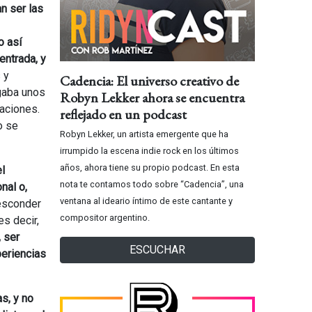
n ser las
o así
entrada, y
 y
Cadencia: El universo creativo de
agaba unos
Robyn Lekker ahora se encuentra
laciones.
reflejado en un podcast
o se
Robyn Lekker, un artista emergente que ha
irrumpido la escena indie rock en los últimos
años, ahora tiene su propio podcast. En esta
l
nota te contamos todo sobre “Cadencia”, una
nal o,
ventana al ideario íntimo de este cantante y
 esconder
compositor argentino.
s decir,
, ser
ESCUCHAR
periencias
s, y no