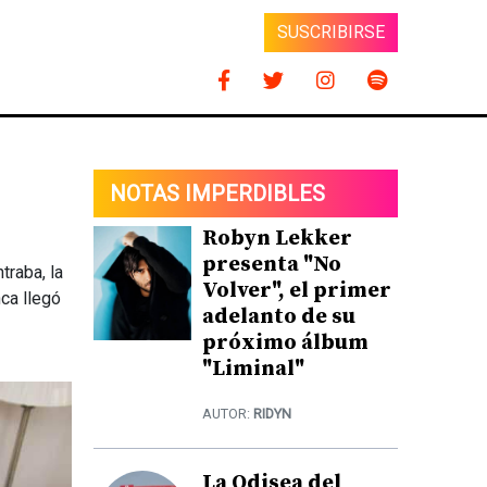
SUSCRIBIRSE
NOTAS IMPERDIBLES
Robyn Lekker
presenta "No
traba, la
Volver", el primer
nca llegó
adelanto de su
próximo álbum
"Liminal"
AUTOR:
RIDYN
La Odisea del