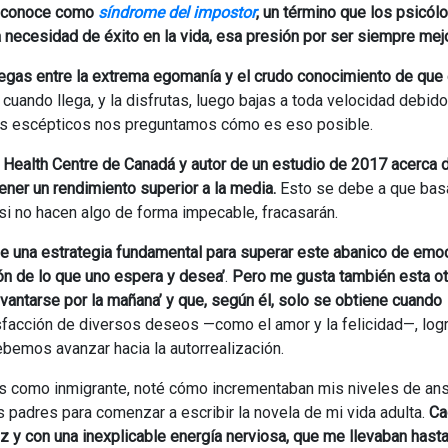
se conoce como
síndrome del impostor
, un término que los psicól
sa necesidad de éxito en la vida, esa presión por ser siempre mej
egas entre la extrema egomanía y el crudo conocimiento de que
 cuando llega, y la disfrutas, luego bajas a toda velocidad debido
los escépticos nos preguntamos cómo es eso posible.
 Health Centre de Canadá y autor de un estudio de 2017 acerca d
er un rendimiento superior a la media.
Esto se debe a que bas
 si no hacen algo de forma impecable, fracasarán.
ue una estrategia fundamental para superar este abanico de emo
ción de lo que uno espera y desea’
.
Pero me gusta también esta ot
vantarse por la mañana’ y que, según él, solo se obtiene cuando
tisfacción de diversos deseos —como el amor y la felicidad—, log
bemos avanzar hacia la autorrealización.
s como inmigrante, noté cómo incrementaban mis niveles de an
 padres para comenzar a escribir la novela de mi vida adulta.
Ca
y con una inexplicable energía nerviosa, que me llevaban hasta