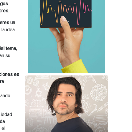
ogos
ores.
 eres un
 la idea
el tema,
an su
ciones es
ra
rando
siedad
da
 el