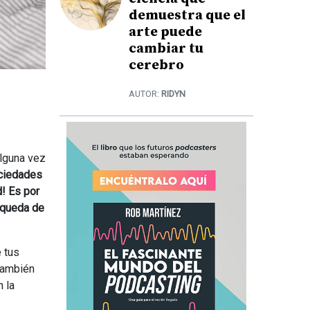
demuestra que el
arte puede
cambiar tu
cerebro
AUTOR:
RIDYN
alguna vez
ciedades
! Es por
úsqueda de
e tus
también
 la