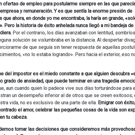
n ofertas de empleo para postularme siempre en las que parecía
, empresa y remuneración. Y es que sentía la enorme presión de
s que ahora, en donde yo me encontraba, la haría en grande, «sol
». Pero la historia de éxito anhelada nunca llegó a mi bandeja de 
diera.
Por el contrario, los días avanzaban con lentitud, sombríos
guna solución se vislumbraba en la distancia. Al despertar div
cerciorarme de que seguía sin tener respuesta de aquellas postu
imientos, «no lo estaba logrando». Pero hacia el exterior, eso n
e del impostor es el miedo constante a que alguien descubra «e
alto grado de ansiedad, que puede terminar en una tragedia emocio
, aun cuando quien lo padece vive sus días torturándose para
tran un desempeño inferior al de otros que se creen exitosos; e
estra vida, no es exclusivo de una parte de ella.
Emigrar con éxito
ncontrado el amor, celebrar las pequeñas cosas de la vida son ex
en tu cabeza.
podemos tomar las decisiones que consideremos más provechosa