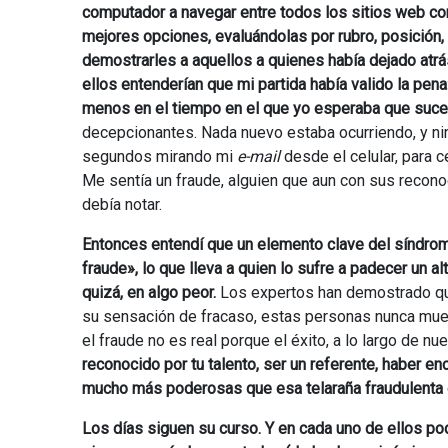
computador a navegar entre todos los sitios web co
mejores opciones, evaluándolas por rubro, posición
demostrarles a aquellos a quienes había dejado atrá
ellos entenderían que mi partida había valido la pena
menos en el tiempo en el que yo esperaba que suce
decepcionantes. Nada nuevo estaba ocurriendo, y nin
segundos mirando mi
e-mail
desde el celular, para 
Me sentía un fraude, alguien que aun con sus reconoc
debía notar.
Entonces entendí que un elemento clave del síndrom
fraude», lo que lleva a quien lo sufre a padecer un 
quizá, en algo peor.
Los expertos han demostrado que
su sensación de fracaso, estas personas nunca mues
el fraude no es real porque el éxito, a lo largo de nu
reconocido por tu talento, ser un referente, haber e
mucho más poderosas que esa telaraña fraudulenta 
Los días siguen su curso. Y en cada uno de ellos 