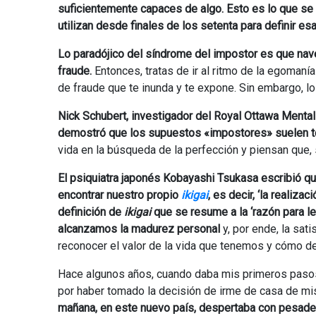
suficientemente capaces de algo. Esto es lo que 
utilizan desde finales de los setenta para definir e
Lo paradójico del síndrome del impostor es que nav
fraude.
Entonces, tratas de ir al ritmo de la egomanía
de fraude que te inunda y te expone. Sin embargo, 
Nick Schubert, investigador del Royal Ottawa Mental
demostró que los supuestos «impostores» suelen ten
vida en la búsqueda de la perfección y piensan que,
El psiquiatra japonés Kobayashi Tsukasa escribió q
encontrar nuestro propio
ikigai
, es decir, ‘la realiza
definición de
ikigai
que se resume a la ‘razón para le
alcanzamos la madurez personal
y, por ende, la sa
reconocer el valor de la vida que tenemos y cómo de
Hace algunos años, cuando daba mis primeros paso
por haber tomado la decisión de irme de casa de mis
mañana, en este nuevo país, despertaba con pesadez 