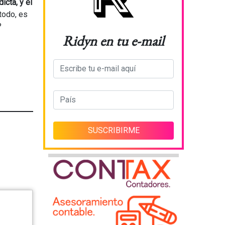
icta, y el
todo, es
?
Ridyn en tu e-mail