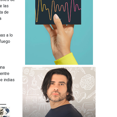
e las
ta de
a
mas a lo
 fuego
una
 entre
e indias