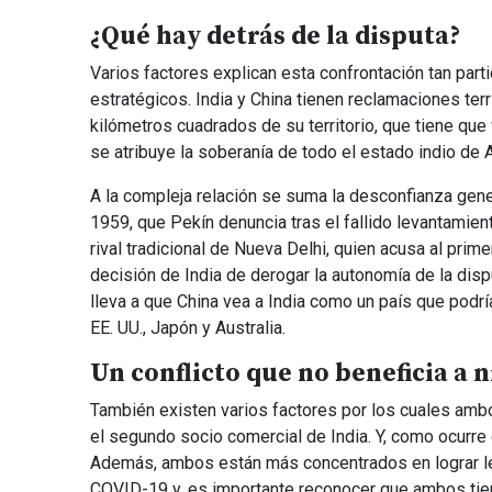
¿Qué hay detrás de la disputa?
Varios factores explican esta confrontación tan parti
estratégicos. India y China tienen reclamaciones te
kilómetros cuadrados de su territorio, que tiene que 
se atribuye la soberanía de todo el estado indio de A
A la compleja relación se suma la desconfianza gene
1959, que Pekín denuncia tras el fallido levantamien
rival tradicional de Nueva Delhi, quien acusa al prime
decisión de India de derogar la autonomía de la di
lleva a que China vea a India como un país que podrí
EE. UU., Japón y Australia.
Un conflicto que no beneficia a 
También existen varios factores por los cuales ambo
el segundo socio comercial de India. Y, como ocurre 
Además, ambos están más concentrados en lograr lev
COVID-19 y, es importante reconocer que ambos tiene