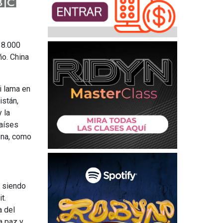
38.000
ño. China
i lama en
istán,
 la
países
ona, como
e siendo
t.
a del
a paz y