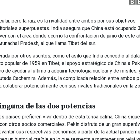
cular, pero la raíz es la rivalidad entre ambos por sus objetivos
rritoriales superpuestas. India asegura que China está ocupando 
ver con el área donde ocurrió la confrontación de junio de este a
runachal Pradesh, al que llama Tíbet del sur.
rada por otros asuntos, como el asilo que India concedió al dalá
to popular de 1959 en Tíbet; el apoyo estratégico de China a Pak
ro de ayudar al último a adquirir tecnología nuclear y de misiles; y
sputada Cachemira. Además, la complicada relación entre ambos 
a colaborar potencialmente con sus rivales tradicionales en la z
ninguna de las dos potencias
s países prefieren vivir dentro de esta tensa calma, China sigu
con otros socios comerciales, Pekín disfruta de un gran superávi
antar sus respectivas economías a partir de la actual pandemi
n un historial creíble en lo que respecta a mantener una relativ