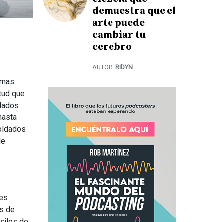
demuestra que el
arte puede
cambiar tu
cerebro
AUTOR:
RIDYN
armas
itud que
ldados
hasta
soldados
de
tes
os de
isiles de