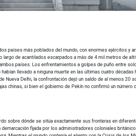
os dos países más poblados del mundo, con enormes ejércitos y 
 lo largo de acantilados escarpados a más de 4 mil metros de alt
or ambos países. Los enfrentamientos a golpes de puño entre so
no habían llevado a ninguna muerte en las últimas cuatro décadas 
de Nueva Delhi, la confrontación dejó un saldo de al menos 20 
as chinas, si bien el gobierno de Pekín no confirmó un número 
erdo sobre dónde se sitúa exactamente sus fronteras en diferen
la demarcación fijada por los administradores coloniales británic
erra. Mientras el mundo contenía el aliento con la Crisis de los M