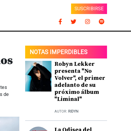
SUSCRIBIRSE
NOTAS IMPERDIBLES
dos
Robyn Lekker
presenta "No
Volver", el primer
adelanto de su
ntes
próximo álbum
os de
"Liminal"
AUTOR:
RIDYN
La Odisea del