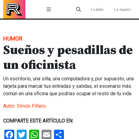
Skip
+ Leído
Lo nuevo
to
content
HUMOR
Sueños y pesadillas de
un oficinista
Un escritorio, una silla, una computadora y, por supuesto, una
tarjeta para marcar tus entradas y salidas, el escenario más
común en una oficina que podrías ocupar el resto de tu vida.
Autor:
Simón Piñero
COMPARTE ESTE ARTÍCULO EN:
Facebook
Twitter
WhatsApp
Email
Share