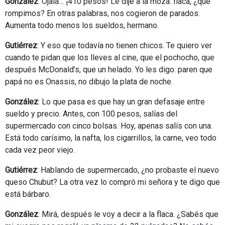
González
: Ojalá… ¡410 pesos! Le dije a la moza: flaca, ¿qué
rompimos? En otras palabras, nos cogieron de parados.
Aumenta todo menos los sueldos, hermano.
Gutiérrez
: Y eso que todavía no tienen chicos. Te quiero ver
cuando te pidan que los lleves al cine, que el pochocho, que
después McDonald’s, que un helado. Yo les digo: paren que
papá no es Onassis, no dibujo la plata de noche.
González
: Lo que pasa es que hay un gran defasaje entre
sueldo y precio. Antes, con 100 pesos, salías del
supermercado con cinco bolsas. Hoy, apenas salís con una.
Está todo carísimo, la nafta, los cigarrillos, la carne, veo todo
cada vez peor viejo.
Gutiérrez
: Hablando de supermercado, ¿no probaste el nuevo
queso Chubut? La otra vez lo compró mi señora y te digo que
está bárbaro.
González
: Mirá, después le voy a decir a la flaca. ¿Sabés que