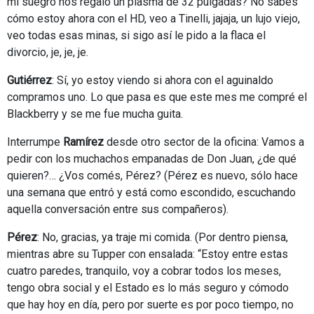
mi suegro nos regaló un plasma de 32 pulgadas? No sabés
cómo estoy ahora con el HD, veo a Tinelli, jajaja, un lujo viejo,
veo todas esas minas, si sigo así le pido a la flaca el
divorcio, je, je, je.
Gutiérrez
: Sí, yo estoy viendo si ahora con el aguinaldo
compramos uno. Lo que pasa es que este mes me compré el
Blackberry y se me fue mucha guita.
Interrumpe
Ramírez
desde otro sector de la oficina: Vamos a
pedir con los muchachos empanadas de Don Juan, ¿de qué
quieren?… ¿Vos comés, Pérez? (Pérez es nuevo, sólo hace
una semana que entró y está como escondido, escuchando
aquella conversación entre sus compañeros).
Pérez
: No, gracias, ya traje mi comida. (Por dentro piensa,
mientras abre su Tupper con ensalada: “Estoy entre estas
cuatro paredes, tranquilo, voy a cobrar todos los meses,
tengo obra social y el Estado es lo más seguro y cómodo
que hay hoy en día, pero por suerte es por poco tiempo, no