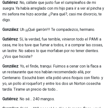
Gutiérrez
: No, cállate que justo fue el cumpleaños de mi
suegra. Ya había arreglado con mi hijo para ir a ver al pincha y
mi señora me hizo acordar. ¿Para qué?, casi me divorcio, te
digo.
González
: Uh ¡¡¡Qué garrón!!! Te compadezco, hermano.
Gutiérrez
: Sí, la verdad, fue terrible, vinieron todo el PAMI a
casa, me los tuve que fumar a todos, ir a comprar las cosas,
un lastre. No sabes lo que morfaban por no tener dientes.
¿Vos que hiciste?
González
: Yo, el finde, tranqui. Fuimos a cenar con la flaca a
un restaurante que nos habían recomendado allá, por
Centenario. Escuchá bien: ella pidió unos ñoquis con fileto. y
yo, un pollo al roquefort y entre los dos un Norton cosecha
tardía. Tirame un precio de todo…
Gutiérrez
: No sé… 240 mangos.