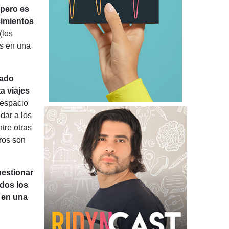
 pero es
cimientos
(los
os en una
rado
a viajes
 espacio
dar a los
tre otras
eros son
uestionar
odos los
o en una