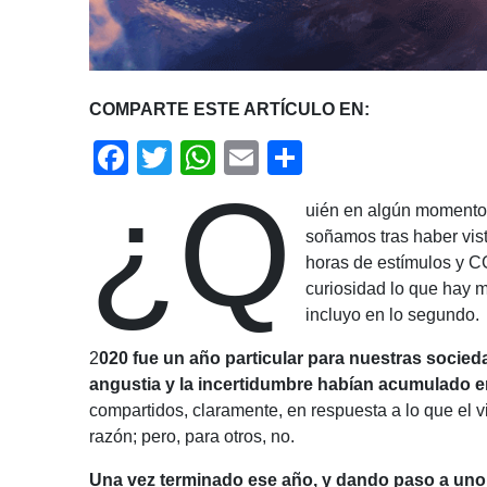
COMPARTE ESTE ARTÍCULO EN:
Facebook
Twitter
WhatsApp
Email
Share
¿Q
uién en algún momento 
soñamos tras haber vis
horas de estímulos y C
curiosidad lo que hay 
incluyo en lo segundo.
2
020 fue un año particular para nuestras socieda
angustia y la incertidumbre habían acumulado e
compartidos, claramente, en respuesta a lo que el vi
razón; pero, para otros, no.
Una vez terminado ese año, y dando paso a un