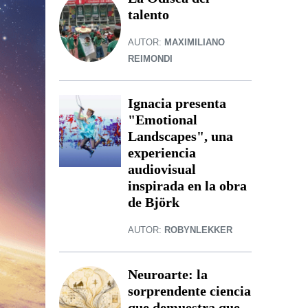
talento
AUTOR:
MAXIMILIANO
REIMONDI
Ignacia presenta
"Emotional
Landscapes", una
experiencia
audiovisual
inspirada en la obra
de Björk
AUTOR:
ROBYNLEKKER
Neuroarte: la
sorprendente ciencia
que demuestra que