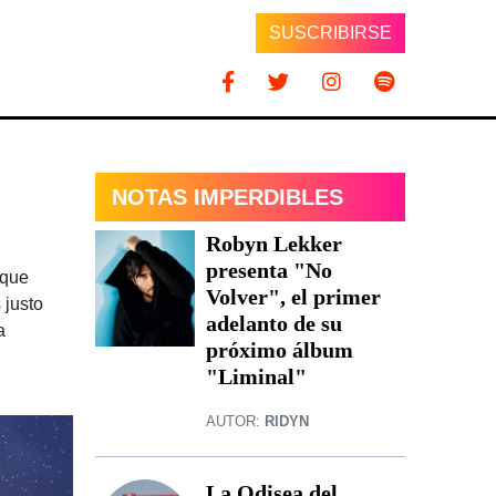
SUSCRIBIRSE
NOTAS IMPERDIBLES
Robyn Lekker
presenta "No
 que
Volver", el primer
 justo
adelanto de su
a
próximo álbum
"Liminal"
AUTOR:
RIDYN
La Odisea del