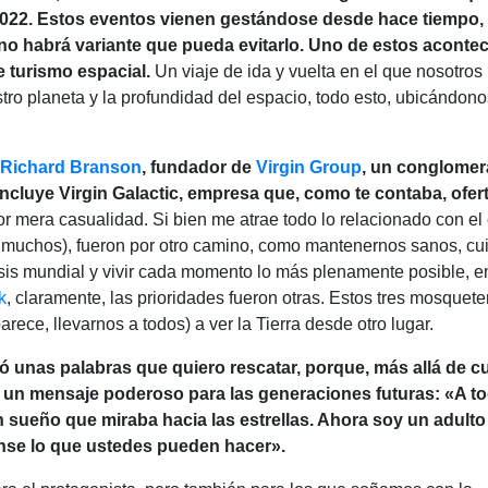
 2022. Estos eventos vienen gestándose desde hace tiempo,
 no habrá variante que pueda evitarlo. Uno de estos aconte
e turismo espacial.
Un viaje de ida y vuelta en el que nosotros 
stro planeta y la profundidad del espacio, todo esto, ubicándon
Richard Branson
, fundador de
Virgin Group
, un conglome
ncluye Virgin Galactic, empresa que, como te contaba, ofert
r mera casualidad. Si bien me atrae todo lo relacionado con el
de muchos), fueron por otro camino, como mantenernos sanos, cui
isis mundial y vivir cada momento lo más plenamente posible, en
k
, claramente, las prioridades fueron otras. Estos tres mosquet
arece, llevarnos a todos) a ver la Tierra desde otro lugar.
ió unas palabras que quiero rescatar, porque, más allá de c
ejó un mensaje poderoso para las generaciones futuras: «A t
n sueño que miraba hacia las estrellas. Ahora soy un adult
nse lo que ustedes pueden hacer».