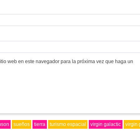
sitio web en este navegador para la próxima vez que haga un
nson
sueños
tierra
turismo espacial
virgin galactic
virgin