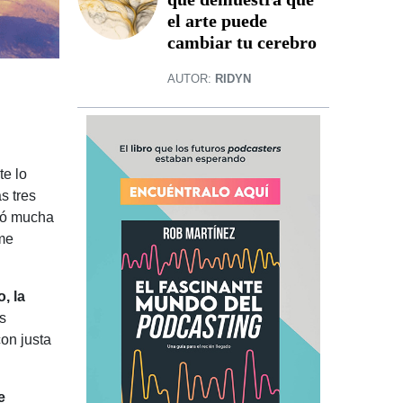
el arte puede
cambiar tu cerebro
AUTOR:
RIDYN
te lo
s tres
eró mucha
 me
, la
s
con justa
e