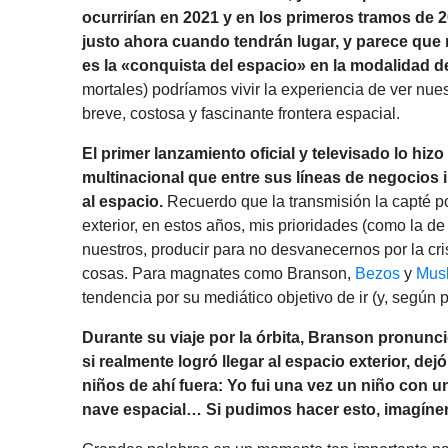
ocurrirían en 2021 y en los primeros tramos de
justo ahora cuando tendrán lugar, y parece que
es la «conquista del espacio» en la modalidad d
mortales) podríamos vivir la experiencia de ver nue
breve, costosa y fascinante frontera espacial.
El primer lanzamiento oficial y televisado lo hizo
multinacional que entre sus líneas de negocios i
al espacio.
Recuerdo que la transmisión la capté po
exterior, en estos años, mis prioridades (como la 
nuestros, producir para no desvanecernos por la cr
cosas. Para magnates como Branson,
Bezos
y
Mus
tendencia por su mediático objetivo de ir (y, según p
Durante su viaje por la órbita, Branson pronunc
si realmente logró llegar al espacio exterior, d
niños de ahí fuera: Yo fui una vez un niño con u
nave espacial… Si pudimos hacer esto, imagíne