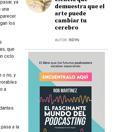
pasar, ya
demuestra que el
o una
arte puede
 parecer
cambiar tu
egan los
cerebro
AUTOR:
RIDYN
s
as, que
n ciclo
 o no, y
vorables
o a
ndantes
pasa a la