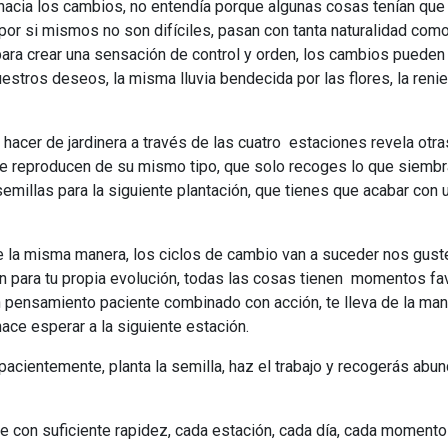
hacia los cambios, no entendía porque algunas cosas tenían que 
or si mismos no son difíciles, pasan con tanta naturalidad com
para crear una sensación de control y orden, los cambios pueden
estros deseos, la misma lluvia bendecida por las flores, la reni
 hacer de jardinera a través de las cuatro estaciones revela otra
 se reproducen de su mismo tipo, que solo recoges lo que siembr
millas para la siguiente plantación, que tienes que acabar con u
de la misma manera, los ciclos de cambio van a suceder nos guste
an para tu propia evolución, todas las cosas tienen momentos fa
un pensamiento paciente combinado con acción, te lleva de la man
hace esperar a la siguiente estación.
 pacientemente, planta la semilla, haz el trabajo y recogerás abu
con suficiente rapidez, cada estación, cada día, cada momento 