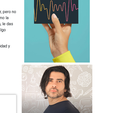
r, pero no
mo la
, le das
algo
idad y