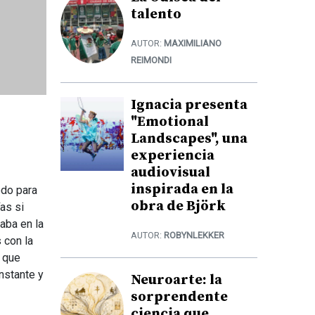
talento
AUTOR:
MAXIMILIANO
REIMONDI
Ignacia presenta
"Emotional
Landscapes", una
experiencia
audiovisual
inspirada en la
odo para
obra de Björk
as si
aba en la
AUTOR:
ROBYNLEKKER
 con la
 que
nstante y
Neuroarte: la
sorprendente
ciencia que