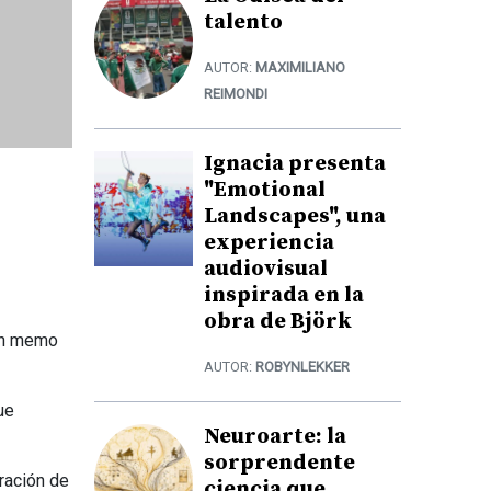
talento
AUTOR:
MAXIMILIANO
REIMONDI
Ignacia presenta
"Emotional
Landscapes", una
experiencia
audiovisual
inspirada en la
obra de Björk
 un memo
AUTOR:
ROBYNLEKKER
ue
Neuroarte: la
sorprendente
ración de
ciencia que