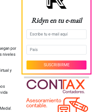
Ridyn en tu e-mail
uegan por
s niveles
rtual y
nos
 vida
 Media’.