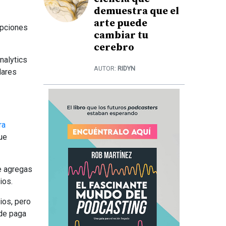
demuestra que el
arte puede
opciones
cambiar tu
cerebro
nalytics
AUTOR:
RIDYN
lares
ra
que
ue agregas
ios.
ios, pero
 de paga