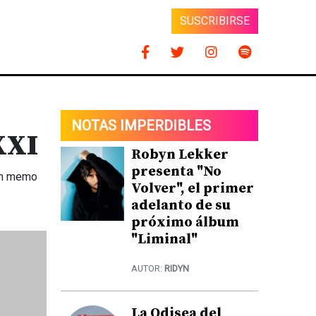
SUSCRIBIRSE
NOTAS IMPERDIBLES
XXI
Robyn Lekker
presenta "No
 un memo
Volver", el primer
adelanto de su
próximo álbum
"Liminal"
AUTOR:
RIDYN
La Odisea del