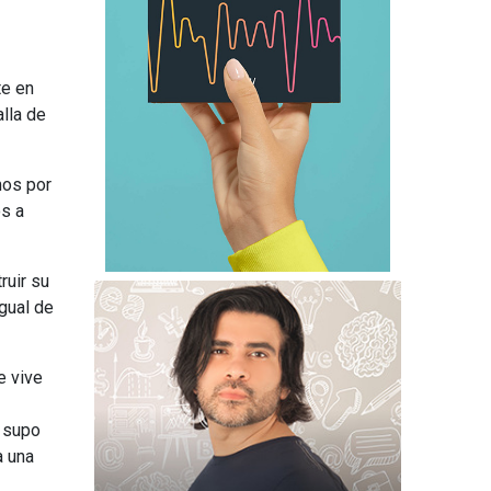
te en
alla de
mos por
os a
ruir su
gual de
e vive
 supo
a una