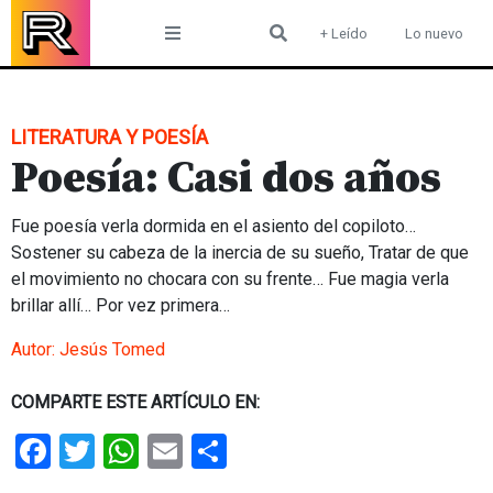
Skip
+ Leído
Lo nuevo
to
content
LITERATURA Y POESÍA
Poesía: Casi dos años
Fue poesía verla dormida en el asiento del copiloto…
Sostener su cabeza de la inercia de su sueño, Tratar de que
el movimiento no chocara con su frente… Fue magia verla
brillar allí… Por vez primera…
Autor:
Jesús Tomed
COMPARTE ESTE ARTÍCULO EN:
Facebook
Twitter
WhatsApp
Email
Share