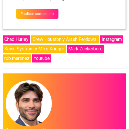
Chad Hurley
Drew Houston y Arash Ferdowsi
Instagram
Kevin Systrom y Mike Krieger
Mark Zuckerberg
rob martinez
Youtube