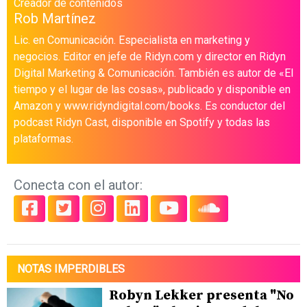
Creador de contenidos
Rob Martínez
Lic. en Comunicación. Especialista en marketing y
negocios. Editor en jefe de Ridyn.com y director en Ridyn
Digital Marketing & Comunicación. También es autor de «El
tiempo y el lugar de las cosas», publicado y disponible en
Amazon y www.ridyndigital.com/books. Es conductor del
podcast Ridyn Cast, disponible en Spotify y todas las
plataformas.
Conecta con el autor:
NOTAS IMPERDIBLES
Robyn Lekker presenta "No