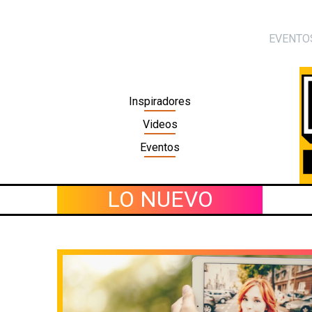
Skip
to
EVENTO
content
Inspiradores
Videos
Eventos
LO NUEVO