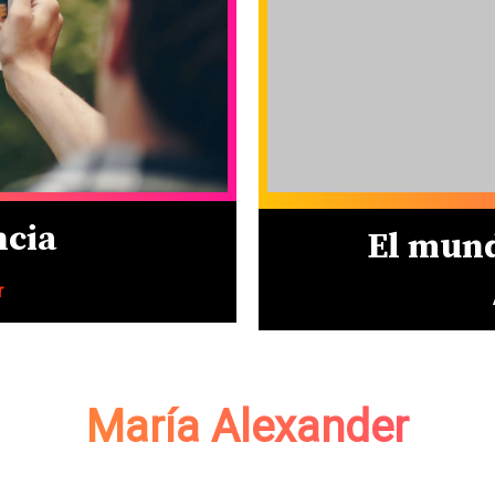
ncia
El mund
r
María Alexander