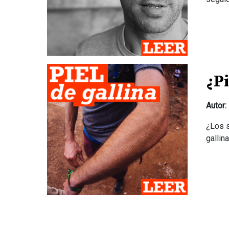
¿Pi
Autor:
¿Los 
gallin
Navegación