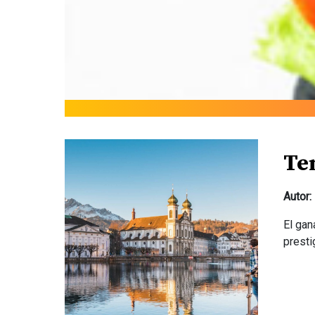
Te
Autor:
El gan
presti