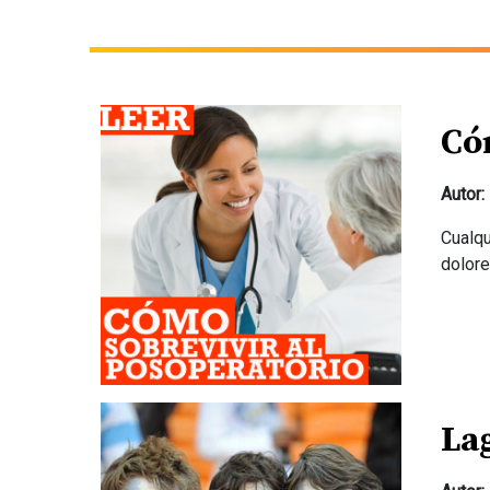
Có
Autor:
Cualqu
dolore
La