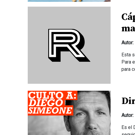
Cá
ma
Autor:
Esta s
Para e
para c
Di
Autor:
Es el 
seguid