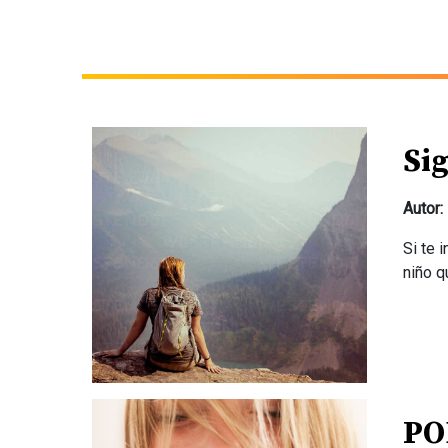
Si
Autor:
Si te 
niño q
PO