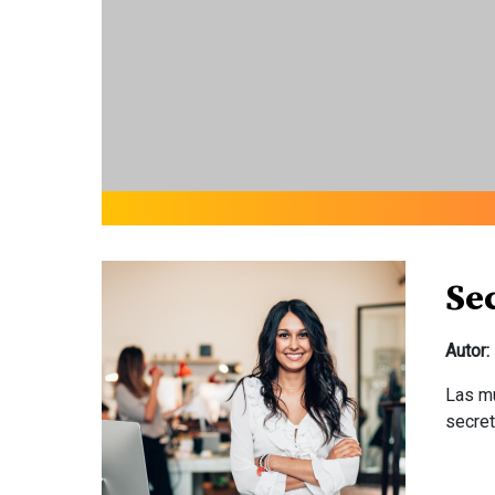
Se
Autor:
Las mu
secre