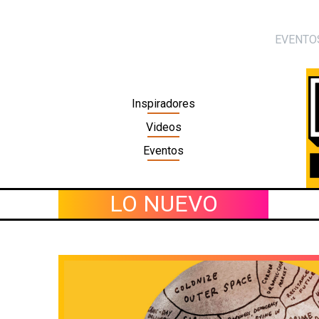
Skip
to
EVENTO
content
Inspiradores
Videos
Eventos
LO NUEVO